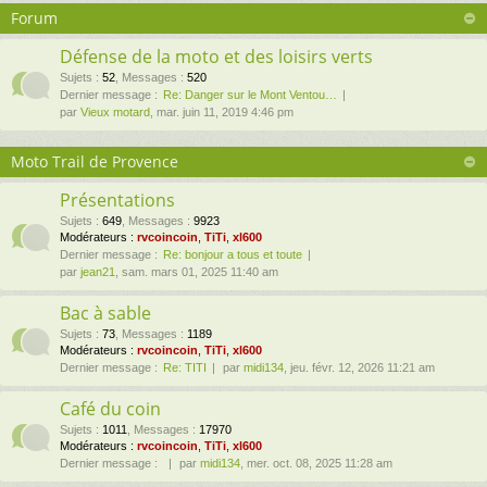
Forum
Défense de la moto et des loisirs verts
Sujets
:
52
,
Messages
:
520
Dernier message :
Re: Danger sur le Mont Ventou…
par
Vieux motard
, mar. juin 11, 2019 4:46 pm
Moto Trail de Provence
Présentations
Sujets
:
649
,
Messages
:
9923
Modérateurs :
rvcoincoin
,
TiTi
,
xl600
Dernier message :
Re: bonjour a tous et toute
par
jean21
, sam. mars 01, 2025 11:40 am
Bac à sable
Sujets
:
73
,
Messages
:
1189
Modérateurs :
rvcoincoin
,
TiTi
,
xl600
Dernier message :
Re: TITI
par
midi134
, jeu. févr. 12, 2026 11:21 am
Café du coin
Sujets
:
1011
,
Messages
:
17970
Modérateurs :
rvcoincoin
,
TiTi
,
xl600
Dernier message :
par
midi134
, mer. oct. 08, 2025 11:28 am