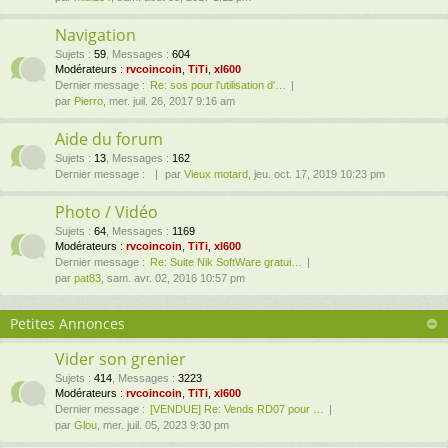
Navigation
Sujets
:
59
,
Messages
:
604
Modérateurs :
rvcoincoin
,
TiTi
,
xl600
Dernier message :
Re: sos pour l'utilisation d'…
par
Pierro
, mer. juil. 26, 2017 9:16 am
Aide du forum
Sujets
:
13
,
Messages
:
162
Dernier message :
par
Vieux motard
, jeu. oct. 17, 2019 10:23 pm
Photo / Vidéo
Sujets
:
64
,
Messages
:
1169
Modérateurs :
rvcoincoin
,
TiTi
,
xl600
Dernier message :
Re: Suite Nik SoftWare gratui…
par
pat83
, sam. avr. 02, 2016 10:57 pm
Petites Annonces
Vider son grenier
Sujets
:
414
,
Messages
:
3223
Modérateurs :
rvcoincoin
,
TiTi
,
xl600
Dernier message :
[VENDUE] Re: Vends RD07 pour …
par
Glou
, mer. juil. 05, 2023 9:30 pm