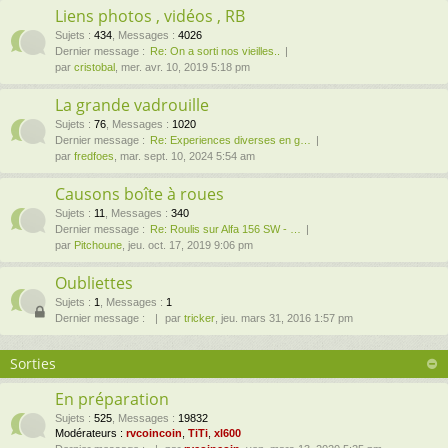
Liens photos , vidéos , RB
Sujets
:
434
,
Messages
:
4026
Dernier message :
Re: On a sorti nos vieilles..
par
cristobal
, mer. avr. 10, 2019 5:18 pm
La grande vadrouille
Sujets
:
76
,
Messages
:
1020
Dernier message :
Re: Experiences diverses en g…
par
fredfoes
, mar. sept. 10, 2024 5:54 am
Causons boîte à roues
Sujets
:
11
,
Messages
:
340
Dernier message :
Re: Roulis sur Alfa 156 SW - …
par
Pitchoune
, jeu. oct. 17, 2019 9:06 pm
Oubliettes
Sujets
:
1
,
Messages
:
1
Dernier message :
par
tricker
, jeu. mars 31, 2016 1:57 pm
Sorties
En préparation
Sujets
:
525
,
Messages
:
19832
Modérateurs :
rvcoincoin
,
TiTi
,
xl600