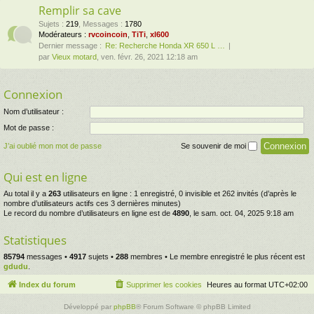
Remplir sa cave
Sujets
:
219
,
Messages
:
1780
Modérateurs :
rvcoincoin
,
TiTi
,
xl600
Dernier message :
Re: Recherche Honda XR 650 L …
par
Vieux motard
, ven. févr. 26, 2021 12:18 am
Connexion
Nom d’utilisateur :
Mot de passe :
J’ai oublié mon mot de passe
Se souvenir de moi
Qui est en ligne
Au total il y a
263
utilisateurs en ligne : 1 enregistré, 0 invisible et 262 invités (d’après le
nombre d’utilisateurs actifs ces 3 dernières minutes)
Le record du nombre d’utilisateurs en ligne est de
4890
, le sam. oct. 04, 2025 9:18 am
Statistiques
85794
messages •
4917
sujets •
288
membres • Le membre enregistré le plus récent est
gdudu
.
Index du forum
Supprimer les cookies
Heures au format
UTC+02:00
Développé par
phpBB
® Forum Software © phpBB Limited