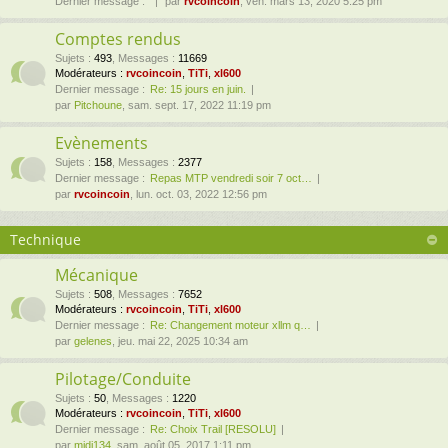
Dernier message :
par
rvcoincoin
, ven. mars 13, 2020 5:25 pm
Comptes rendus
Sujets
:
493
,
Messages
:
11669
Modérateurs :
rvcoincoin
,
TiTi
,
xl600
Dernier message :
Re: 15 jours en juin.
par
Pitchoune
, sam. sept. 17, 2022 11:19 pm
Evènements
Sujets
:
158
,
Messages
:
2377
Dernier message :
Repas MTP vendredi soir 7 oct…
par
rvcoincoin
, lun. oct. 03, 2022 12:56 pm
Technique
Mécanique
Sujets
:
508
,
Messages
:
7652
Modérateurs :
rvcoincoin
,
TiTi
,
xl600
Dernier message :
Re: Changement moteur xllm q…
par
gelenes
, jeu. mai 22, 2025 10:34 am
Pilotage/Conduite
Sujets
:
50
,
Messages
:
1220
Modérateurs :
rvcoincoin
,
TiTi
,
xl600
Dernier message :
Re: Choix Trail [RESOLU]
par
midi134
, sam. août 05, 2017 1:11 pm