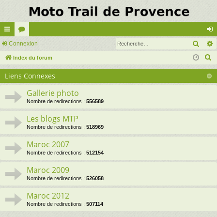
Rech
cc
Connexion
or
on
R
ès
Index du forum
u
ne
e
ra
m
xi
Liens Connexes
c
pi
s
on
h
Gallerie photo
e
de
Nombre de redirections :
556589
r
Les blogs MTP
c
Nombre de redirections :
518969
h
Maroc 2007
e
Nombre de redirections :
512154
r
Maroc 2009
Nombre de redirections :
526058
Maroc 2012
Nombre de redirections :
507114