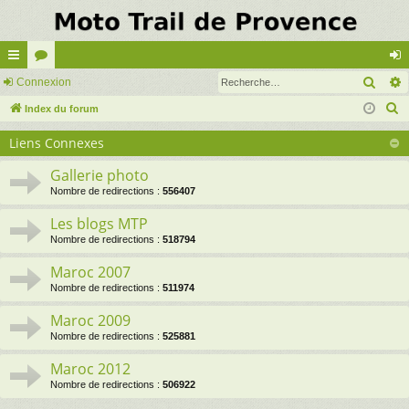
Rech
cc
Connexion
or
on
R
ès
Index du forum
u
ne
e
ra
m
xi
Liens Connexes
c
pi
s
on
h
Gallerie photo
e
de
Nombre de redirections :
556407
r
Les blogs MTP
c
Nombre de redirections :
518794
h
Maroc 2007
e
Nombre de redirections :
511974
r
Maroc 2009
Nombre de redirections :
525881
Maroc 2012
Nombre de redirections :
506922