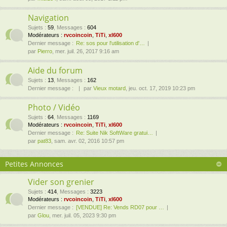
Navigation
Sujets
:
59
,
Messages
:
604
Modérateurs :
rvcoincoin
,
TiTi
,
xl600
Dernier message :
Re: sos pour l'utilisation d'…
par
Pierro
, mer. juil. 26, 2017 9:16 am
Aide du forum
Sujets
:
13
,
Messages
:
162
Dernier message :
par
Vieux motard
, jeu. oct. 17, 2019 10:23 pm
Photo / Vidéo
Sujets
:
64
,
Messages
:
1169
Modérateurs :
rvcoincoin
,
TiTi
,
xl600
Dernier message :
Re: Suite Nik SoftWare gratui…
par
pat83
, sam. avr. 02, 2016 10:57 pm
Petites Annonces
Vider son grenier
Sujets
:
414
,
Messages
:
3223
Modérateurs :
rvcoincoin
,
TiTi
,
xl600
Dernier message :
[VENDUE] Re: Vends RD07 pour …
par
Glou
, mer. juil. 05, 2023 9:30 pm