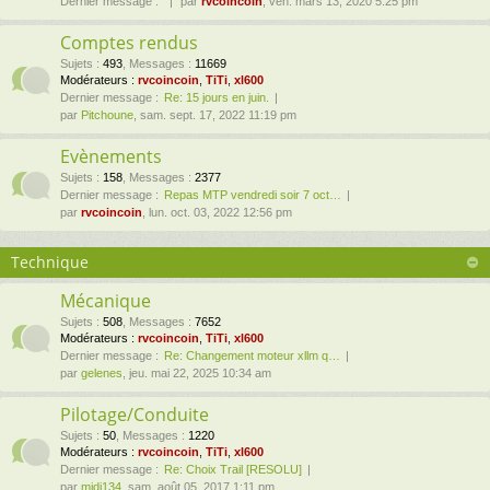
Dernier message :
par
rvcoincoin
, ven. mars 13, 2020 5:25 pm
Comptes rendus
Sujets
:
493
,
Messages
:
11669
Modérateurs :
rvcoincoin
,
TiTi
,
xl600
Dernier message :
Re: 15 jours en juin.
par
Pitchoune
, sam. sept. 17, 2022 11:19 pm
Evènements
Sujets
:
158
,
Messages
:
2377
Dernier message :
Repas MTP vendredi soir 7 oct…
par
rvcoincoin
, lun. oct. 03, 2022 12:56 pm
Technique
Mécanique
Sujets
:
508
,
Messages
:
7652
Modérateurs :
rvcoincoin
,
TiTi
,
xl600
Dernier message :
Re: Changement moteur xllm q…
par
gelenes
, jeu. mai 22, 2025 10:34 am
Pilotage/Conduite
Sujets
:
50
,
Messages
:
1220
Modérateurs :
rvcoincoin
,
TiTi
,
xl600
Dernier message :
Re: Choix Trail [RESOLU]
par
midi134
, sam. août 05, 2017 1:11 pm