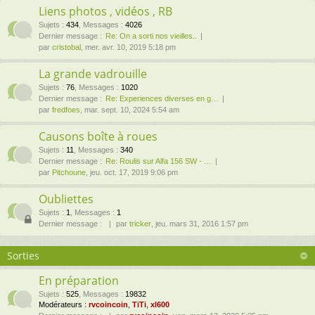
Liens photos , vidéos , RB
Sujets
:
434
,
Messages
:
4026
Dernier message :
Re: On a sorti nos vieilles..
par
cristobal
, mer. avr. 10, 2019 5:18 pm
La grande vadrouille
Sujets
:
76
,
Messages
:
1020
Dernier message :
Re: Experiences diverses en g…
par
fredfoes
, mar. sept. 10, 2024 5:54 am
Causons boîte à roues
Sujets
:
11
,
Messages
:
340
Dernier message :
Re: Roulis sur Alfa 156 SW - …
par
Pitchoune
, jeu. oct. 17, 2019 9:06 pm
Oubliettes
Sujets
:
1
,
Messages
:
1
Dernier message :
par
tricker
, jeu. mars 31, 2016 1:57 pm
Sorties
En préparation
Sujets
:
525
,
Messages
:
19832
Modérateurs :
rvcoincoin
,
TiTi
,
xl600