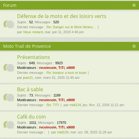
Forum
Défense de la moto et des loisirs verts
Sujets
:
52
,
Messages
:
520
Dernier message :
Re: Danger sur le Mont Ventou…
par
Vieux motard
, mar. juin 11, 2019 4:46 pm
Moto Trail de Provence
Présentations
Sujets
:
649
,
Messages
:
9923
Modérateurs :
rvcoincoin
,
TiTi
,
xl600
Dernier message :
Re: bonjour a tous et toute
par
jean21
, sam. mars 01, 2025 11:40 am
Bac à sable
Sujets
:
73
,
Messages
:
1189
Modérateurs :
rvcoincoin
,
TiTi
,
xl600
Dernier message :
Re: TITI
par
midi134
, jeu. févr. 12, 2026 11:21 am
Café du coin
Sujets
:
1011
,
Messages
:
17970
Modérateurs :
rvcoincoin
,
TiTi
,
xl600
Dernier message :
par
midi134
, mer. oct. 08, 2025 11:28 am