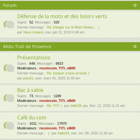
Forum
Défense de la moto et des loisirs verts
Sujets
:
52
,
Messages
:
520
Dernier message :
Re: Danger sur le Mont Ventou…
par
Vieux motard
, mar. juin 11, 2019 4:46 pm
Moto Trail de Provence
Présentations
Sujets
:
649
,
Messages
:
9923
Modérateurs :
rvcoincoin
,
TiTi
,
xl600
Dernier message :
Re: bonjour a tous et toute
par
jean21
, sam. mars 01, 2025 11:40 am
Bac à sable
Sujets
:
73
,
Messages
:
1189
Modérateurs :
rvcoincoin
,
TiTi
,
xl600
Dernier message :
Re: TITI
par
midi134
, jeu. févr. 12, 2026 11:21 am
Café du coin
Sujets
:
1011
,
Messages
:
17970
Modérateurs :
rvcoincoin
,
TiTi
,
xl600
Dernier message :
par
midi134
, mer. oct. 08, 2025 11:28 am