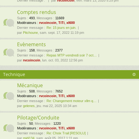
Dernier message :
par
rvcoincoin
, ven. mars 13, 2020 5:25 pm
Comptes rendus
Sujets
:
493
,
Messages
:
11669
Modérateurs :
rvcoincoin
,
TiTi
,
xl600
Dernier message :
Re: 15 jours en juin.
par
Pitchoune
, sam. sept. 17, 2022 11:19 pm
Evènements
Sujets
:
158
,
Messages
:
2377
Dernier message :
Repas MTP vendredi soir 7 oct…
par
rvcoincoin
, lun. oct. 03, 2022 12:56 pm
Technique
Mécanique
Sujets
:
508
,
Messages
:
7652
Modérateurs :
rvcoincoin
,
TiTi
,
xl600
Dernier message :
Re: Changement moteur xllm q…
par
gelenes
, jeu. mai 22, 2025 10:34 am
Pilotage/Conduite
Sujets
:
50
,
Messages
:
1220
Modérateurs :
rvcoincoin
,
TiTi
,
xl600
Dernier message :
Re: Choix Trail [RESOLU]
par
midi134
, sam. août 05, 2017 1:11 pm