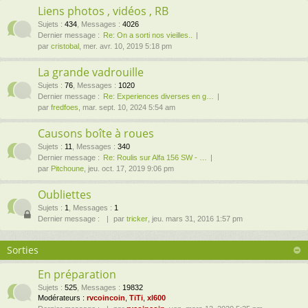
Liens photos , vidéos , RB
Sujets
:
434
,
Messages
:
4026
Dernier message :
Re: On a sorti nos vieilles..
par
cristobal
, mer. avr. 10, 2019 5:18 pm
La grande vadrouille
Sujets
:
76
,
Messages
:
1020
Dernier message :
Re: Experiences diverses en g…
par
fredfoes
, mar. sept. 10, 2024 5:54 am
Causons boîte à roues
Sujets
:
11
,
Messages
:
340
Dernier message :
Re: Roulis sur Alfa 156 SW - …
par
Pitchoune
, jeu. oct. 17, 2019 9:06 pm
Oubliettes
Sujets
:
1
,
Messages
:
1
Dernier message :
par
tricker
, jeu. mars 31, 2016 1:57 pm
Sorties
En préparation
Sujets
:
525
,
Messages
:
19832
Modérateurs :
rvcoincoin
,
TiTi
,
xl600