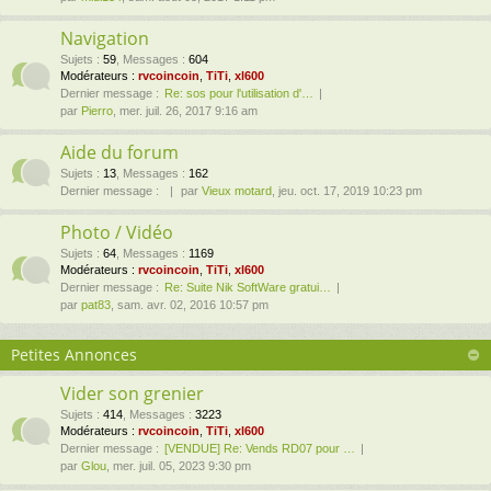
Navigation
Sujets
:
59
,
Messages
:
604
Modérateurs :
rvcoincoin
,
TiTi
,
xl600
Dernier message :
Re: sos pour l'utilisation d'…
par
Pierro
, mer. juil. 26, 2017 9:16 am
Aide du forum
Sujets
:
13
,
Messages
:
162
Dernier message :
par
Vieux motard
, jeu. oct. 17, 2019 10:23 pm
Photo / Vidéo
Sujets
:
64
,
Messages
:
1169
Modérateurs :
rvcoincoin
,
TiTi
,
xl600
Dernier message :
Re: Suite Nik SoftWare gratui…
par
pat83
, sam. avr. 02, 2016 10:57 pm
Petites Annonces
Vider son grenier
Sujets
:
414
,
Messages
:
3223
Modérateurs :
rvcoincoin
,
TiTi
,
xl600
Dernier message :
[VENDUE] Re: Vends RD07 pour …
par
Glou
, mer. juil. 05, 2023 9:30 pm