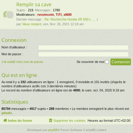
Remplir sa cave
Sujets
:
219
,
Messages
:
1780
Modérateurs :
rvcoincoin
,
TiTi
,
xl600
Dernier message :
Re: Recherche Honda XR 650 L …
par
Vieux motard
, ven. févr. 26, 2021 12:18 am
Connexion
Nom d’utilisateur :
Mot de passe :
J’ai oublié mon mot de passe
Se souvenir de moi
Qui est en ligne
Au total il y a
192
utilisateurs en ligne : 1 enregistré, 0 invisible et 191 invités (d’après le
nombre d’utilisateurs actifs ces 3 dernières minutes)
Le record du nombre d’utilisateurs en ligne est de
4890
, le sam. oct. 04, 2025 9:18 am
Statistiques
85794
messages •
4917
sujets •
288
membres • Le membre enregistré le plus récent est
gdudu
.
Index du forum
Supprimer les cookies
Heures au format
UTC+02:00
Développé par
phpBB
® Forum Software © phpBB Limited