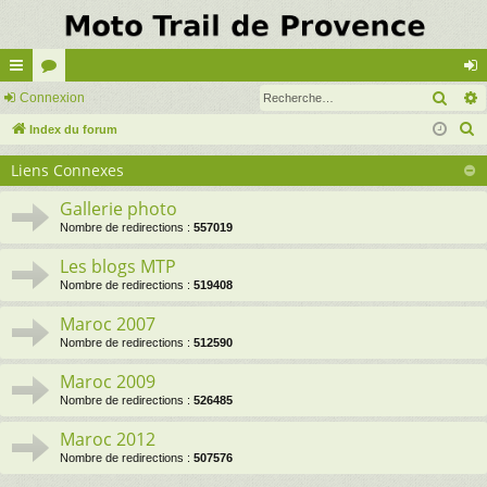
Rech
cc
Connexion
or
on
R
ès
Index du forum
u
ne
e
ra
m
xi
Liens Connexes
c
pi
s
on
h
Gallerie photo
e
de
Nombre de redirections :
557019
r
Les blogs MTP
c
Nombre de redirections :
519408
h
Maroc 2007
e
Nombre de redirections :
512590
r
Maroc 2009
Nombre de redirections :
526485
Maroc 2012
Nombre de redirections :
507576