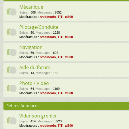
Mécanique
Sujets
:
508
,
Messages
:
7652
Modérateurs :
rvcoincoin
,
TiTi
,
xl600
Pilotage/Conduite
Sujets
:
50
,
Messages
:
1220
Modérateurs :
rvcoincoin
,
TiTi
,
xl600
Navigation
Sujets
:
59
,
Messages
:
604
Modérateurs :
rvcoincoin
,
TiTi
,
xl600
Aide du forum
Sujets
:
13
,
Messages
:
162
Photo / Vidéo
Sujets
:
64
,
Messages
:
1169
Modérateurs :
rvcoincoin
,
TiTi
,
xl600
Petites Annonces
Vider son grenier
Sujets
:
414
,
Messages
:
3223
Modérateurs :
rvcoincoin
,
TiTi
,
xl600