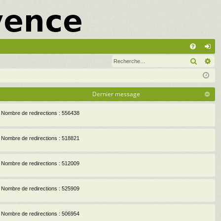
A
Recher
Re
FA
on
Q
ne
xi
Dernier message
on
Nombre de redirections : 556438
Nombre de redirections : 518821
Nombre de redirections : 512009
Nombre de redirections : 525909
Nombre de redirections : 506954