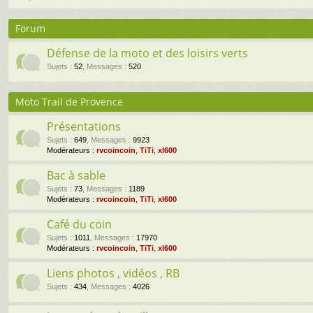
Forum
Défense de la moto et des loisirs verts
Sujets
:
52
,
Messages
:
520
Moto Trail de Provence
Présentations
Sujets
:
649
,
Messages
:
9923
Modérateurs :
rvcoincoin
,
TiTi
,
xl600
Bac à sable
Sujets
:
73
,
Messages
:
1189
Modérateurs :
rvcoincoin
,
TiTi
,
xl600
Café du coin
Sujets
:
1011
,
Messages
:
17970
Modérateurs :
rvcoincoin
,
TiTi
,
xl600
Liens photos , vidéos , RB
Sujets
:
434
,
Messages
:
4026