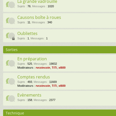
La grande vadrouille
Sujets
:
76
,
Messages
:
1020
Causons boîte à roues
Sujets
:
11
,
Messages
:
340
Oubliettes
Sujets
:
1
,
Messages
:
1
Sorties
En préparation
Sujets
:
525
,
Messages
:
19832
Modérateurs :
rvcoincoin
,
TiTi
,
xl600
Comptes rendus
Sujets
:
493
,
Messages
:
11669
Modérateurs :
rvcoincoin
,
TiTi
,
xl600
Evènements
Sujets
:
158
,
Messages
:
2377
Technique