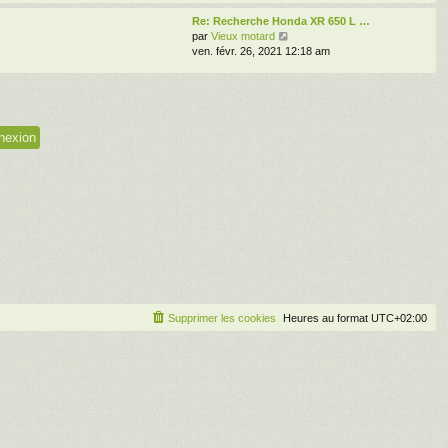
i
s
r
e
e
Re: Recherche Honda XR 650 L …
s
l
r
V
par
Vieux motard
a
e
m
o
ven. févr. 26, 2021 12:18 am
g
d
e
i
e
e
s
r
r
s
l
n
a
e
i
g
d
e
e
e
r
r
m
n
e
i
s
e
s
r
a
m
g
e
e
s
s
a
g
Supprimer les cookies
Heures au format
UTC+02:00
e