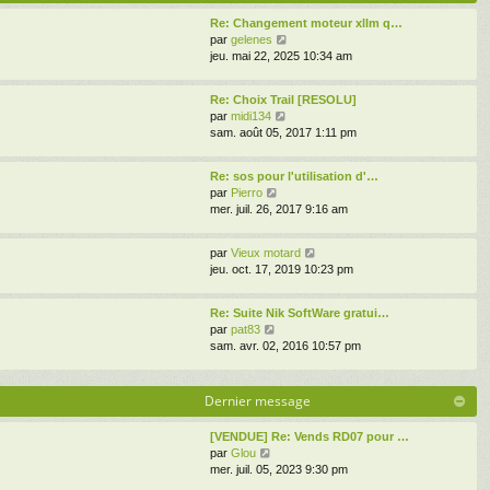
s
e
i
s
d
Re: Changement moteur xllm q…
e
a
V
e
par
gelenes
r
g
o
r
jeu. mai 22, 2025 10:34 am
m
e
i
n
e
r
i
s
Re: Choix Trail [RESOLU]
l
e
s
V
par
midi134
e
r
a
o
sam. août 05, 2017 1:11 pm
d
m
g
i
e
e
e
r
r
s
Re: sos pour l'utilisation d'…
l
n
s
V
par
Pierro
e
i
a
o
mer. juil. 26, 2017 9:16 am
d
e
g
i
e
r
e
r
r
m
V
par
Vieux motard
l
n
e
o
jeu. oct. 17, 2019 10:23 pm
e
i
s
i
d
e
s
r
e
r
Re: Suite Nik SoftWare gratui…
a
l
r
V
m
par
pat83
g
e
n
o
e
sam. avr. 02, 2016 10:57 pm
e
d
i
i
s
e
e
r
s
r
r
l
a
Dernier message
n
m
e
g
i
e
d
e
e
[VENDUE] Re: Vends RD07 pour …
s
e
r
V
par
Glou
s
r
m
o
mer. juil. 05, 2023 9:30 pm
a
n
e
i
g