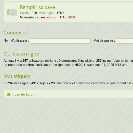
Remplir sa cave
Sujets
:
219
,
Messages
:
1780
Modérateurs :
rvcoincoin
,
TiTi
,
xl600
Connexion
Nom d’utilisateur :
Mot de passe :
Qui est en ligne
Au total il y a
257
utilisateurs en ligne : 0 enregistré, 0 invisible et 257 invités (d’après le 
Le record du nombre d’utilisateurs en ligne est de
4890
, le sam. oct. 04, 2025 9:18 am
Statistiques
85794
messages •
4917
sujets •
288
membres • Le membre enregistré le plus récent est
Index du forum