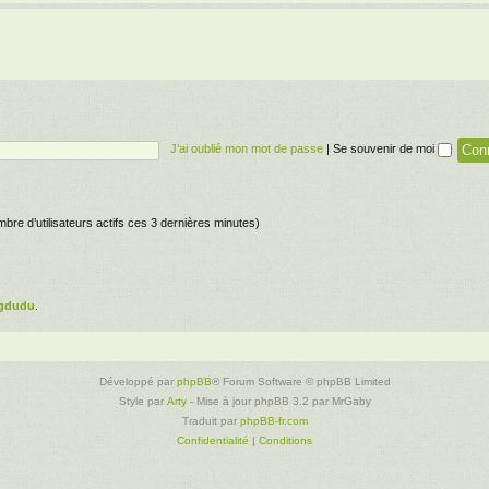
J’ai oublié mon mot de passe
|
Se souvenir de moi
nombre d’utilisateurs actifs ces 3 dernières minutes)
gdudu
.
Développé par
phpBB
® Forum Software © phpBB Limited
Style par
Arty
- Mise à jour phpBB 3.2 par MrGaby
Traduit par
phpBB-fr.com
Confidentialité
|
Conditions