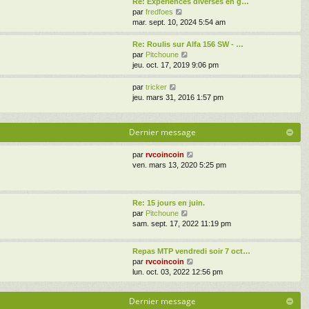
Re: Experiences diverses en g…
n
m
g
l
V
par
fredfoes
i
e
e
e
o
mar. sept. 10, 2024 5:54 am
e
s
d
i
r
s
e
r
Re: Roulis sur Alfa 156 SW - …
m
a
r
l
V
par
Pitchoune
e
g
n
e
o
jeu. oct. 17, 2019 9:06 pm
s
e
i
d
i
s
e
e
r
a
V
par
tricker
r
r
l
g
o
jeu. mars 31, 2016 1:57 pm
m
n
e
e
i
e
i
d
r
s
e
e
l
Dernier message
s
r
r
e
a
m
n
d
V
par
rvcoincoin
g
e
i
e
o
ven. mars 13, 2020 5:25 pm
e
s
e
r
i
s
r
n
r
a
m
i
l
g
e
e
Re: 15 jours en juin.
e
e
s
r
V
par
Pitchoune
d
s
m
o
sam. sept. 17, 2022 11:19 pm
e
a
e
i
r
g
s
r
n
e
Repas MTP vendredi soir 7 oct…
s
l
i
V
par
rvcoincoin
a
e
e
o
lun. oct. 03, 2022 12:56 pm
g
d
r
i
e
e
m
r
r
e
Dernier message
l
n