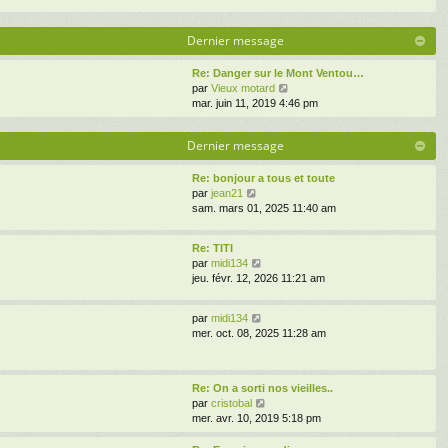
Dernier message
Re: Danger sur le Mont Ventou…
V
par
Vieux motard
o
mar. juin 11, 2019 4:46 pm
i
r
Dernier message
l
e
d
Re: bonjour a tous et toute
V
e
par
jean21
o
r
sam. mars 01, 2025 11:40 am
i
n
r
i
Re: TITI
l
e
V
par
midi134
e
r
o
jeu. févr. 12, 2026 11:21 am
d
m
i
e
e
r
r
s
V
par
midi134
l
n
s
o
mer. oct. 08, 2025 11:28 am
e
i
a
i
d
e
g
r
e
r
e
l
r
m
Re: On a sorti nos vieilles..
e
n
e
V
par
cristobal
d
i
s
o
mer. avr. 10, 2019 5:18 pm
e
e
s
i
r
r
a
r