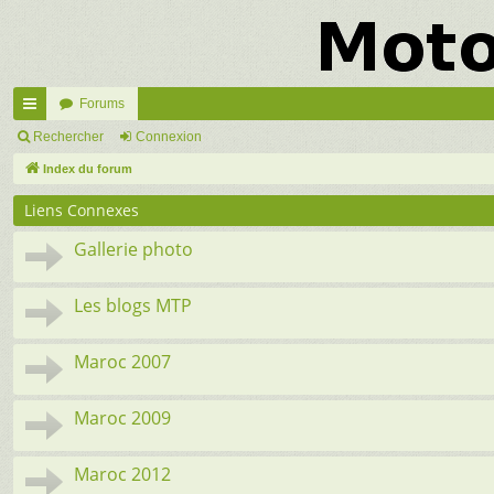
Forums
cc
Rechercher
Connexion
ès
Index du forum
ra
Liens Connexes
pi
Gallerie photo
de
Les blogs MTP
Maroc 2007
Maroc 2009
Maroc 2012