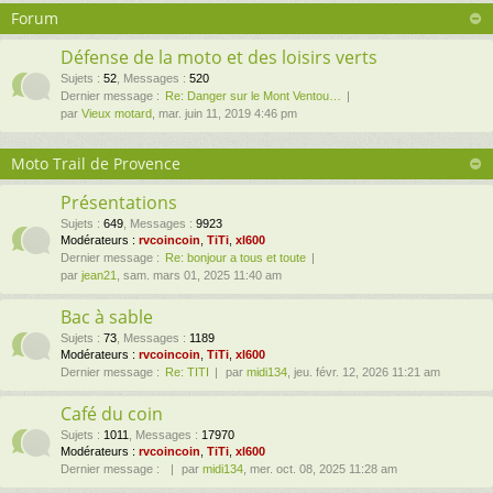
Forum
Défense de la moto et des loisirs verts
Sujets
:
52
,
Messages
:
520
Dernier message :
Re: Danger sur le Mont Ventou…
par
Vieux motard
, mar. juin 11, 2019 4:46 pm
Moto Trail de Provence
Présentations
Sujets
:
649
,
Messages
:
9923
Modérateurs :
rvcoincoin
,
TiTi
,
xl600
Dernier message :
Re: bonjour a tous et toute
par
jean21
, sam. mars 01, 2025 11:40 am
Bac à sable
Sujets
:
73
,
Messages
:
1189
Modérateurs :
rvcoincoin
,
TiTi
,
xl600
Dernier message :
Re: TITI
par
midi134
, jeu. févr. 12, 2026 11:21 am
Café du coin
Sujets
:
1011
,
Messages
:
17970
Modérateurs :
rvcoincoin
,
TiTi
,
xl600
Dernier message :
par
midi134
, mer. oct. 08, 2025 11:28 am