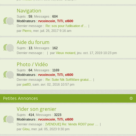
Navigation
Sujets
:
59
,
Messages
:
604
Modérateurs :
rvcoincoin
,
TiTi
,
xl600
Dernier message :
Re: sos pour l'utilisation d'…
par
Pierro
, mer. juil. 26, 2017 9:16 am
Aide du forum
Sujets
:
13
,
Messages
:
162
Dernier message :
par
Vieux motard
, jeu. oct. 17, 2019 10:23 pm
Photo / Vidéo
Sujets
:
64
,
Messages
:
1169
Modérateurs :
rvcoincoin
,
TiTi
,
xl600
Dernier message :
Re: Suite Nik SoftWare gratui…
par
pat83
, sam. avr. 02, 2016 10:57 pm
Petites Annonces
Vider son grenier
Sujets
:
414
,
Messages
:
3223
Modérateurs :
rvcoincoin
,
TiTi
,
xl600
Dernier message :
[VENDUE] Re: Vends RD07 pour …
par
Glou
, mer. juil. 05, 2023 9:30 pm