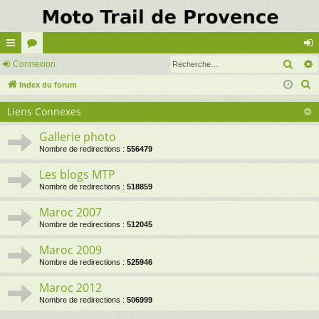
Rech
cc
Connexion
or
on
R
ès
Index du forum
u
ne
e
ra
m
xi
Liens Connexes
c
pi
s
on
h
Gallerie photo
e
de
Nombre de redirections :
556479
r
Les blogs MTP
c
Nombre de redirections :
518859
h
Maroc 2007
e
Nombre de redirections :
512045
r
Maroc 2009
Nombre de redirections :
525946
Maroc 2012
Nombre de redirections :
506999