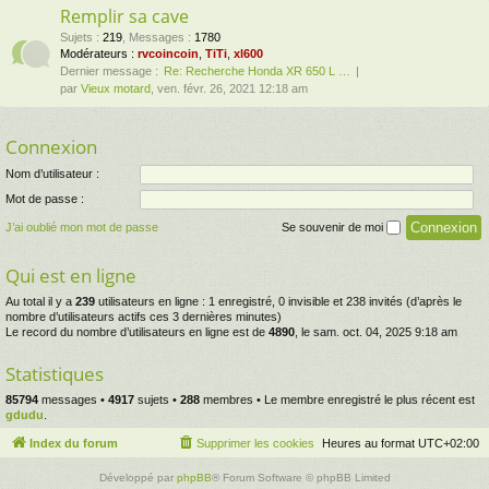
Remplir sa cave
Sujets
:
219
,
Messages
:
1780
Modérateurs :
rvcoincoin
,
TiTi
,
xl600
Dernier message :
Re: Recherche Honda XR 650 L …
par
Vieux motard
, ven. févr. 26, 2021 12:18 am
Connexion
Nom d’utilisateur :
Mot de passe :
J’ai oublié mon mot de passe
Se souvenir de moi
Qui est en ligne
Au total il y a
239
utilisateurs en ligne : 1 enregistré, 0 invisible et 238 invités (d’après le
nombre d’utilisateurs actifs ces 3 dernières minutes)
Le record du nombre d’utilisateurs en ligne est de
4890
, le sam. oct. 04, 2025 9:18 am
Statistiques
85794
messages •
4917
sujets •
288
membres • Le membre enregistré le plus récent est
gdudu
.
Index du forum
Supprimer les cookies
Heures au format
UTC+02:00
Développé par
phpBB
® Forum Software © phpBB Limited