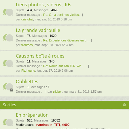
Liens photos , vidéos , RB
Sujets
:
434
,
Messages
:
4026
Dernier message :
Re: On a sorti nos vieilles..
par
cristobal
, mer. avr. 10, 2019 5:18 pm
La grande vadrouille
Sujets
:
76
,
Messages
:
1020
Dernier message :
Re: Experiences diverses en g…
par
fredfoes
, mar. sept. 10, 2024 5:54 am
Causons boîte à roues
Sujets
:
11
,
Messages
:
340
Dernier message :
Re: Roulis sur Alfa 156 SW - …
par
Pitchoune
, jeu. oct. 17, 2019 9:06 pm
Oubliettes
Sujets
:
1
,
Messages
:
1
Dernier message :
par
tricker
, jeu. mars 31, 2016 1:57 pm
Sorties
En préparation
Sujets
:
525
,
Messages
:
19832
Modérateurs :
rvcoincoin
,
TiTi
,
xl600