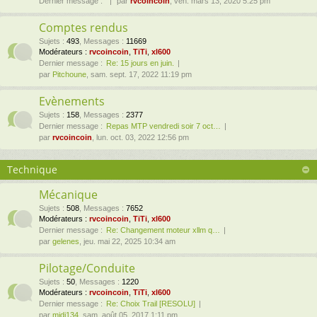
Dernier message :
par
rvcoincoin
, ven. mars 13, 2020 5:25 pm
Comptes rendus
Sujets
:
493
,
Messages
:
11669
Modérateurs :
rvcoincoin
,
TiTi
,
xl600
Dernier message :
Re: 15 jours en juin.
par
Pitchoune
, sam. sept. 17, 2022 11:19 pm
Evènements
Sujets
:
158
,
Messages
:
2377
Dernier message :
Repas MTP vendredi soir 7 oct…
par
rvcoincoin
, lun. oct. 03, 2022 12:56 pm
Technique
Mécanique
Sujets
:
508
,
Messages
:
7652
Modérateurs :
rvcoincoin
,
TiTi
,
xl600
Dernier message :
Re: Changement moteur xllm q…
par
gelenes
, jeu. mai 22, 2025 10:34 am
Pilotage/Conduite
Sujets
:
50
,
Messages
:
1220
Modérateurs :
rvcoincoin
,
TiTi
,
xl600
Dernier message :
Re: Choix Trail [RESOLU]
par
midi134
, sam. août 05, 2017 1:11 pm