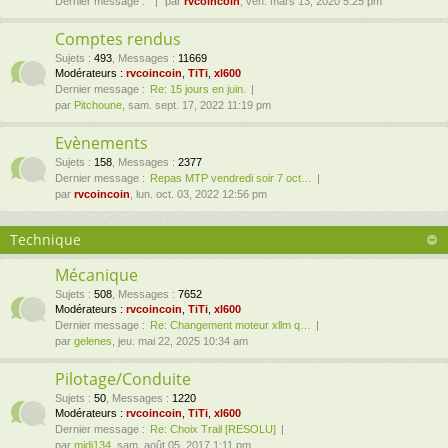
Dernier message :
par
rvcoincoin
, ven. mars 13, 2020 5:25 pm
Comptes rendus
Sujets
:
493
,
Messages
:
11669
Modérateurs :
rvcoincoin
,
TiTi
,
xl600
Dernier message :
Re: 15 jours en juin.
par
Pitchoune
, sam. sept. 17, 2022 11:19 pm
Evènements
Sujets
:
158
,
Messages
:
2377
Dernier message :
Repas MTP vendredi soir 7 oct…
par
rvcoincoin
, lun. oct. 03, 2022 12:56 pm
Technique
Mécanique
Sujets
:
508
,
Messages
:
7652
Modérateurs :
rvcoincoin
,
TiTi
,
xl600
Dernier message :
Re: Changement moteur xllm q…
par
gelenes
, jeu. mai 22, 2025 10:34 am
Pilotage/Conduite
Sujets
:
50
,
Messages
:
1220
Modérateurs :
rvcoincoin
,
TiTi
,
xl600
Dernier message :
Re: Choix Trail [RESOLU]
par
midi134
, sam. août 05, 2017 1:11 pm