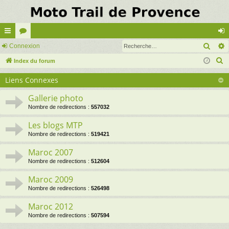
Rech
cc
Connexion
or
on
R
ès
Index du forum
u
ne
e
ra
m
xi
Liens Connexes
c
pi
s
on
h
Gallerie photo
e
de
Nombre de redirections :
557032
r
Les blogs MTP
c
Nombre de redirections :
519421
h
Maroc 2007
e
Nombre de redirections :
512604
r
Maroc 2009
Nombre de redirections :
526498
Maroc 2012
Nombre de redirections :
507594