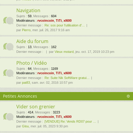
Navigation
Sujets
:
59
,
Messages
:
604
Modérateurs :
rvcoincoin
,
TiTi
,
xl600
Dernier message :
Re: sos pour l'utilisation d'…
par
Pierro
, mer. juil. 26, 2017 9:16 am
Aide du forum
Sujets
:
13
,
Messages
:
162
Dernier message :
par
Vieux motard
, jeu. oct. 17, 2019 10:23 pm
Photo / Vidéo
Sujets
:
64
,
Messages
:
1169
Modérateurs :
rvcoincoin
,
TiTi
,
xl600
Dernier message :
Re: Suite Nik SoftWare gratui…
par
pat83
, sam. avr. 02, 2016 10:57 pm
Petites Annonces
Vider son grenier
Sujets
:
414
,
Messages
:
3223
Modérateurs :
rvcoincoin
,
TiTi
,
xl600
Dernier message :
[VENDUE] Re: Vends RD07 pour …
par
Glou
, mer. juil. 05, 2023 9:30 pm