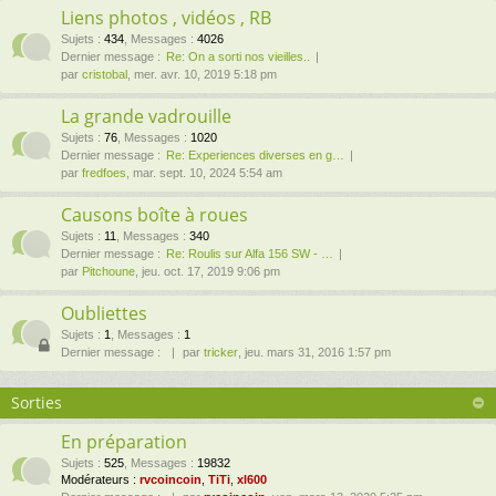
Liens photos , vidéos , RB
Sujets
:
434
,
Messages
:
4026
Dernier message :
Re: On a sorti nos vieilles..
par
cristobal
, mer. avr. 10, 2019 5:18 pm
La grande vadrouille
Sujets
:
76
,
Messages
:
1020
Dernier message :
Re: Experiences diverses en g…
par
fredfoes
, mar. sept. 10, 2024 5:54 am
Causons boîte à roues
Sujets
:
11
,
Messages
:
340
Dernier message :
Re: Roulis sur Alfa 156 SW - …
par
Pitchoune
, jeu. oct. 17, 2019 9:06 pm
Oubliettes
Sujets
:
1
,
Messages
:
1
Dernier message :
par
tricker
, jeu. mars 31, 2016 1:57 pm
Sorties
En préparation
Sujets
:
525
,
Messages
:
19832
Modérateurs :
rvcoincoin
,
TiTi
,
xl600