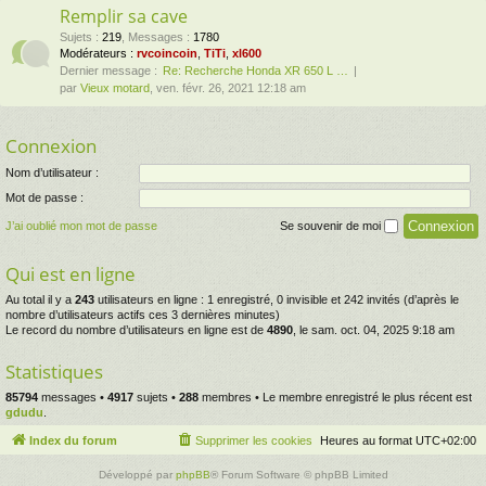
Remplir sa cave
Sujets
:
219
,
Messages
:
1780
Modérateurs :
rvcoincoin
,
TiTi
,
xl600
Dernier message :
Re: Recherche Honda XR 650 L …
par
Vieux motard
, ven. févr. 26, 2021 12:18 am
Connexion
Nom d’utilisateur :
Mot de passe :
J’ai oublié mon mot de passe
Se souvenir de moi
Qui est en ligne
Au total il y a
243
utilisateurs en ligne : 1 enregistré, 0 invisible et 242 invités (d’après le
nombre d’utilisateurs actifs ces 3 dernières minutes)
Le record du nombre d’utilisateurs en ligne est de
4890
, le sam. oct. 04, 2025 9:18 am
Statistiques
85794
messages •
4917
sujets •
288
membres • Le membre enregistré le plus récent est
gdudu
.
Index du forum
Supprimer les cookies
Heures au format
UTC+02:00
Développé par
phpBB
® Forum Software © phpBB Limited