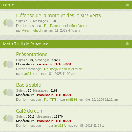
Forum
Défense de la moto et des loisirs verts
Sujets
:
52
,
Messages
:
520
Dernier message :
Re: Danger sur le Mont Ventou…
par
Vieux motard
, mar. juin 11, 2019 4:46 pm
Moto Trail de Provence
Présentations
Sujets
:
649
,
Messages
:
9923
Modérateurs :
rvcoincoin
,
TiTi
,
xl600
Dernier message :
Re: bonjour a tous et toute
par
jean21
, sam. mars 01, 2025 11:40 am
Bac à sable
Sujets
:
73
,
Messages
:
1189
Modérateurs :
rvcoincoin
,
TiTi
,
xl600
Dernier message :
Re: TITI
par
midi134
, jeu. févr. 12, 2026 11:21 am
Café du coin
Sujets
:
1011
,
Messages
:
17970
Modérateurs :
rvcoincoin
,
TiTi
,
xl600
Dernier message :
par
midi134
, mer. oct. 08, 2025 11:28 am