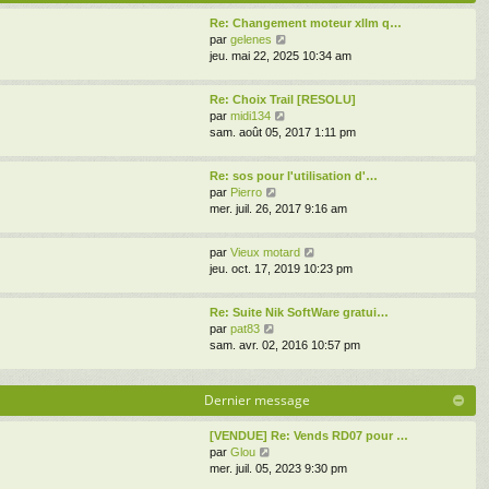
s
e
i
s
d
Re: Changement moteur xllm q…
e
a
V
e
par
gelenes
r
g
o
r
jeu. mai 22, 2025 10:34 am
m
e
i
n
e
r
i
s
Re: Choix Trail [RESOLU]
l
e
s
V
par
midi134
e
r
a
o
sam. août 05, 2017 1:11 pm
d
m
g
i
e
e
e
r
r
s
Re: sos pour l'utilisation d'…
l
n
s
V
par
Pierro
e
i
a
o
mer. juil. 26, 2017 9:16 am
d
e
g
i
e
r
e
r
r
m
V
par
Vieux motard
l
n
e
o
jeu. oct. 17, 2019 10:23 pm
e
i
s
i
d
e
s
r
e
r
Re: Suite Nik SoftWare gratui…
a
l
r
V
m
par
pat83
g
e
n
o
e
sam. avr. 02, 2016 10:57 pm
e
d
i
i
s
e
e
r
s
r
r
l
a
Dernier message
n
m
e
g
i
e
d
e
e
[VENDUE] Re: Vends RD07 pour …
s
e
r
V
par
Glou
s
r
m
o
mer. juil. 05, 2023 9:30 pm
a
n
e
i
g