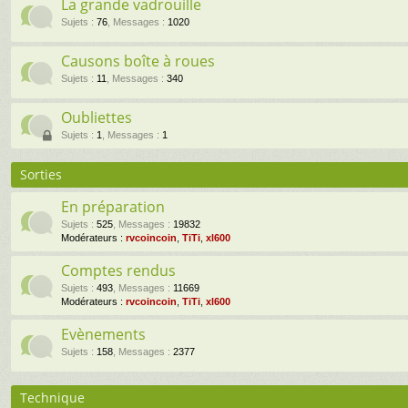
La grande vadrouille
Sujets
:
76
,
Messages
:
1020
Causons boîte à roues
Sujets
:
11
,
Messages
:
340
Oubliettes
Sujets
:
1
,
Messages
:
1
Sorties
En préparation
Sujets
:
525
,
Messages
:
19832
Modérateurs :
rvcoincoin
,
TiTi
,
xl600
Comptes rendus
Sujets
:
493
,
Messages
:
11669
Modérateurs :
rvcoincoin
,
TiTi
,
xl600
Evènements
Sujets
:
158
,
Messages
:
2377
Technique