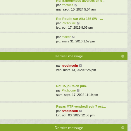
Re: Experiences diverses en g…
n
m
g
l
V
par
fredfoes
i
e
e
e
o
mar. sept. 10, 2024 5:54 am
e
s
d
i
r
s
e
r
Re: Roulis sur Alfa 156 SW - …
m
a
r
l
V
par
Pitchoune
e
g
n
e
o
jeu. oct. 17, 2019 9:06 pm
s
e
i
d
i
s
e
e
r
a
V
par
tricker
r
r
l
g
o
jeu. mars 31, 2016 1:57 pm
m
n
e
e
i
e
i
d
r
s
e
e
l
Dernier message
s
r
r
e
a
m
n
d
V
par
rvcoincoin
g
e
i
e
o
ven. mars 13, 2020 5:25 pm
e
s
e
r
i
s
r
n
r
a
m
i
l
g
e
e
Re: 15 jours en juin.
e
e
s
r
V
par
Pitchoune
d
s
m
o
sam. sept. 17, 2022 11:19 pm
e
a
e
i
r
g
s
r
n
e
Repas MTP vendredi soir 7 oct…
s
l
i
V
par
rvcoincoin
a
e
e
o
lun. oct. 03, 2022 12:56 pm
g
d
r
i
e
e
m
r
r
e
Dernier message
l
n