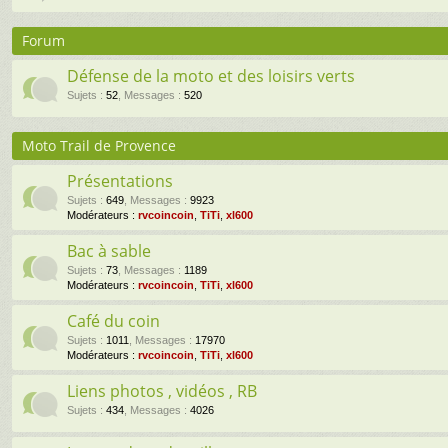
Forum
Défense de la moto et des loisirs verts
Sujets
:
52
,
Messages
:
520
Moto Trail de Provence
Présentations
Sujets
:
649
,
Messages
:
9923
Modérateurs :
rvcoincoin
,
TiTi
,
xl600
Bac à sable
Sujets
:
73
,
Messages
:
1189
Modérateurs :
rvcoincoin
,
TiTi
,
xl600
Café du coin
Sujets
:
1011
,
Messages
:
17970
Modérateurs :
rvcoincoin
,
TiTi
,
xl600
Liens photos , vidéos , RB
Sujets
:
434
,
Messages
:
4026