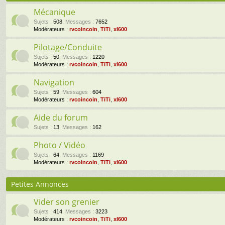
Mécanique
Sujets
:
508
,
Messages
:
7652
Modérateurs :
rvcoincoin
,
TiTi
,
xl600
Pilotage/Conduite
Sujets
:
50
,
Messages
:
1220
Modérateurs :
rvcoincoin
,
TiTi
,
xl600
Navigation
Sujets
:
59
,
Messages
:
604
Modérateurs :
rvcoincoin
,
TiTi
,
xl600
Aide du forum
Sujets
:
13
,
Messages
:
162
Photo / Vidéo
Sujets
:
64
,
Messages
:
1169
Modérateurs :
rvcoincoin
,
TiTi
,
xl600
Petites Annonces
Vider son grenier
Sujets
:
414
,
Messages
:
3223
Modérateurs :
rvcoincoin
,
TiTi
,
xl600