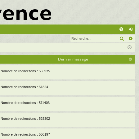
A
Recher
Re
FA
on
Q
ne
xi
Dernier message
on
Nombre de redirections : 555935
Nombre de redirections : 518241
Nombre de redirections : 511403
Nombre de redirections : 525302
Nombre de redirections : 506197