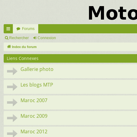
Forums
cc
Rechercher
Connexion
ès
Index du forum
ra
Liens Connexes
pi
Gallerie photo
de
Les blogs MTP
Maroc 2007
Maroc 2009
Maroc 2012