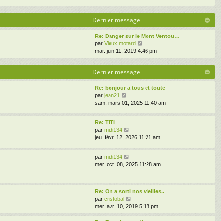
Dernier message
Re: Danger sur le Mont Ventou…
V
par
Vieux motard
o
mar. juin 11, 2019 4:46 pm
i
r
Dernier message
l
e
d
Re: bonjour a tous et toute
V
e
par
jean21
o
r
sam. mars 01, 2025 11:40 am
i
n
r
i
Re: TITI
l
e
V
par
midi134
e
r
o
jeu. févr. 12, 2026 11:21 am
d
m
i
e
e
r
r
s
V
par
midi134
l
n
s
o
mer. oct. 08, 2025 11:28 am
e
i
a
i
d
e
g
r
e
r
e
l
r
m
Re: On a sorti nos vieilles..
e
n
e
V
par
cristobal
d
i
s
o
mer. avr. 10, 2019 5:18 pm
e
e
s
i
r
r
a
r