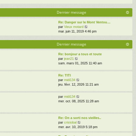
Dernier message
Re: Danger sur le Mont Ventou…
V
par
Vieux motard
o
mar. juin 11, 2019 4:46 pm
i
r
Dernier message
l
e
d
Re: bonjour a tous et toute
V
e
par
jean21
o
r
sam. mars 01, 2025 11:40 am
i
n
r
i
Re: TITI
l
e
V
par
midi134
e
r
o
jeu. févr. 12, 2026 11:21 am
d
m
i
e
e
r
r
s
V
par
midi134
l
n
s
o
mer. oct. 08, 2025 11:28 am
e
i
a
i
d
e
g
r
e
r
e
l
r
m
Re: On a sorti nos vieilles..
e
n
e
V
par
cristobal
d
i
s
o
mer. avr. 10, 2019 5:18 pm
e
e
s
i
r
r
a
r