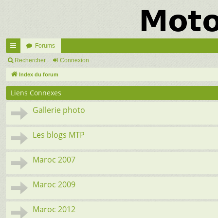
Forums
cc
Rechercher
Connexion
ès
Index du forum
ra
Liens Connexes
pi
Gallerie photo
de
Les blogs MTP
Maroc 2007
Maroc 2009
Maroc 2012