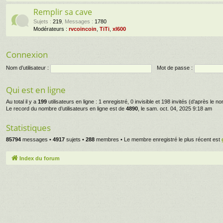
Remplir sa cave
Sujets
:
219
,
Messages
:
1780
Modérateurs :
rvcoincoin
,
TiTi
,
xl600
Connexion
Nom d’utilisateur :
Mot de passe :
Qui est en ligne
Au total il y a
199
utilisateurs en ligne : 1 enregistré, 0 invisible et 198 invités (d’après le 
Le record du nombre d’utilisateurs en ligne est de
4890
, le sam. oct. 04, 2025 9:18 am
Statistiques
85794
messages •
4917
sujets •
288
membres • Le membre enregistré le plus récent est
Index du forum