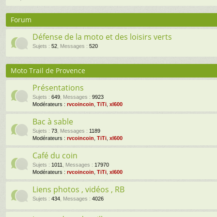
Forum
Défense de la moto et des loisirs verts
Sujets
:
52
,
Messages
:
520
Moto Trail de Provence
Présentations
Sujets
:
649
,
Messages
:
9923
Modérateurs :
rvcoincoin
,
TiTi
,
xl600
Bac à sable
Sujets
:
73
,
Messages
:
1189
Modérateurs :
rvcoincoin
,
TiTi
,
xl600
Café du coin
Sujets
:
1011
,
Messages
:
17970
Modérateurs :
rvcoincoin
,
TiTi
,
xl600
Liens photos , vidéos , RB
Sujets
:
434
,
Messages
:
4026