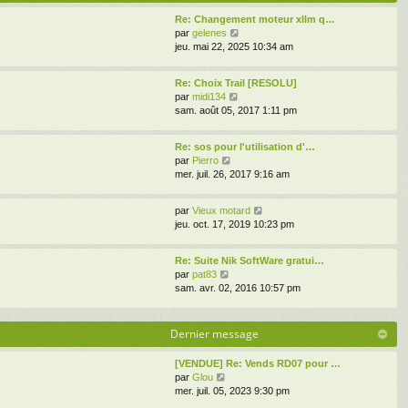
s
e
i
s
d
Re: Changement moteur xllm q…
e
a
V
e
par
gelenes
r
g
o
r
jeu. mai 22, 2025 10:34 am
m
e
i
n
e
r
i
s
Re: Choix Trail [RESOLU]
l
e
s
V
par
midi134
e
r
a
o
sam. août 05, 2017 1:11 pm
d
m
g
i
e
e
e
r
r
s
Re: sos pour l'utilisation d'…
l
n
s
V
par
Pierro
e
i
a
o
mer. juil. 26, 2017 9:16 am
d
e
g
i
e
r
e
r
r
m
V
par
Vieux motard
l
n
e
o
jeu. oct. 17, 2019 10:23 pm
e
i
s
i
d
e
s
r
e
r
Re: Suite Nik SoftWare gratui…
a
l
r
V
m
par
pat83
g
e
n
o
e
sam. avr. 02, 2016 10:57 pm
e
d
i
i
s
e
e
r
s
r
r
l
a
Dernier message
n
m
e
g
i
e
d
e
e
[VENDUE] Re: Vends RD07 pour …
s
e
r
V
par
Glou
s
r
m
o
mer. juil. 05, 2023 9:30 pm
a
n
e
i
g