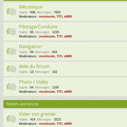
Mécanique
Sujets
:
508
,
Messages
:
7652
Modérateurs :
rvcoincoin
,
TiTi
,
xl600
Pilotage/Conduite
Sujets
:
50
,
Messages
:
1220
Modérateurs :
rvcoincoin
,
TiTi
,
xl600
Navigation
Sujets
:
59
,
Messages
:
604
Modérateurs :
rvcoincoin
,
TiTi
,
xl600
Aide du forum
Sujets
:
13
,
Messages
:
162
Photo / Vidéo
Sujets
:
64
,
Messages
:
1169
Modérateurs :
rvcoincoin
,
TiTi
,
xl600
Petites Annonces
Vider son grenier
Sujets
:
414
,
Messages
:
3223
Modérateurs :
rvcoincoin
,
TiTi
,
xl600