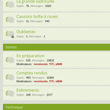
La grande vadrouille
Sujets
:
76
,
Messages
:
1020
Causons boîte à roues
Sujets
:
11
,
Messages
:
340
Oubliettes
Sujets
:
1
,
Messages
:
1
Sorties
En préparation
Sujets
:
525
,
Messages
:
19832
Modérateurs :
rvcoincoin
,
TiTi
,
xl600
Comptes rendus
Sujets
:
493
,
Messages
:
11669
Modérateurs :
rvcoincoin
,
TiTi
,
xl600
Evènements
Sujets
:
158
,
Messages
:
2377
Technique