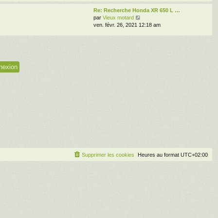
i
s
r
e
e
Re: Recherche Honda XR 650 L …
s
l
r
V
par
Vieux motard
a
e
m
o
ven. févr. 26, 2021 12:18 am
g
d
e
i
e
e
s
r
r
s
l
n
a
e
i
g
d
e
e
e
r
r
m
n
e
i
s
e
s
r
a
m
g
e
e
s
s
a
g
Supprimer les cookies
Heures au format
UTC+02:00
e