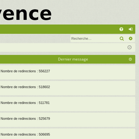
A
Recher
Re
FA
on
Q
ne
xi
Dernier message
on
Nombre de redirections : 556227
Nombre de redirections : 518602
Nombre de redirections : 511781
Nombre de redirections : 525679
Nombre de redirections : 506695