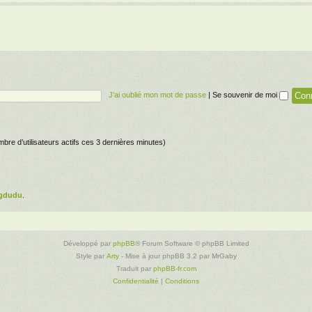
J’ai oublié mon mot de passe
|
Se souvenir de moi
nombre d’utilisateurs actifs ces 3 dernières minutes)
gdudu
.
Développé par
phpBB
® Forum Software © phpBB Limited
Style par
Arty
- Mise à jour phpBB 3.2 par MrGaby
Traduit par
phpBB-fr.com
Confidentialité
|
Conditions