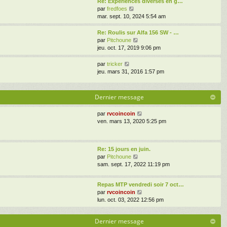
Re: Experiences diverses en g…
n
m
g
l
V
par
fredfoes
i
e
e
e
o
mar. sept. 10, 2024 5:54 am
e
s
d
i
r
s
e
r
Re: Roulis sur Alfa 156 SW - …
m
a
r
l
V
par
Pitchoune
e
g
n
e
o
jeu. oct. 17, 2019 9:06 pm
s
e
i
d
i
s
e
e
r
a
V
par
tricker
r
r
l
g
o
jeu. mars 31, 2016 1:57 pm
m
n
e
e
i
e
i
d
r
s
e
e
l
Dernier message
s
r
r
e
a
m
n
d
V
par
rvcoincoin
g
e
i
e
o
ven. mars 13, 2020 5:25 pm
e
s
e
r
i
s
r
n
r
a
m
i
l
g
e
e
Re: 15 jours en juin.
e
e
s
r
V
par
Pitchoune
d
s
m
o
sam. sept. 17, 2022 11:19 pm
e
a
e
i
r
g
s
r
n
e
Repas MTP vendredi soir 7 oct…
s
l
i
V
par
rvcoincoin
a
e
e
o
lun. oct. 03, 2022 12:56 pm
g
d
r
i
e
e
m
r
r
e
Dernier message
l
n