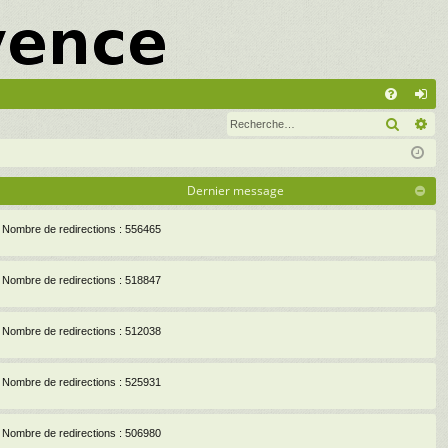
A
Recher
Re
FA
on
Q
ne
xi
Dernier message
on
Nombre de redirections : 556465
Nombre de redirections : 518847
Nombre de redirections : 512038
Nombre de redirections : 525931
Nombre de redirections : 506980