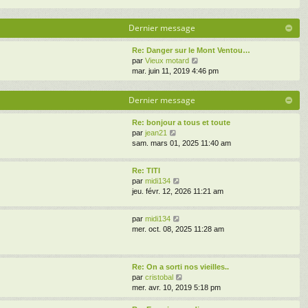
Dernier message
Re: Danger sur le Mont Ventou…
V
par
Vieux motard
o
mar. juin 11, 2019 4:46 pm
i
r
Dernier message
l
e
d
Re: bonjour a tous et toute
V
e
par
jean21
o
r
sam. mars 01, 2025 11:40 am
i
n
r
i
Re: TITI
l
e
V
par
midi134
e
r
o
jeu. févr. 12, 2026 11:21 am
d
m
i
e
e
r
r
s
V
par
midi134
l
n
s
o
mer. oct. 08, 2025 11:28 am
e
i
a
i
d
e
g
r
e
r
e
l
r
m
Re: On a sorti nos vieilles..
e
n
e
V
par
cristobal
d
i
s
o
mer. avr. 10, 2019 5:18 pm
e
e
s
i
r
r
a
r