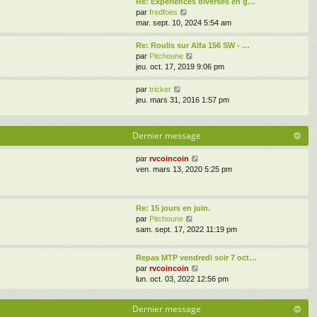
Re: Experiences diverses en g…
n
m
g
l
V
par
fredfoes
i
e
e
e
o
mar. sept. 10, 2024 5:54 am
e
s
d
i
r
s
e
r
Re: Roulis sur Alfa 156 SW - …
m
a
r
l
V
par
Pitchoune
e
g
n
e
o
jeu. oct. 17, 2019 9:06 pm
s
e
i
d
i
s
e
e
r
a
V
par
tricker
r
r
l
g
o
jeu. mars 31, 2016 1:57 pm
m
n
e
e
i
e
i
d
r
s
e
e
l
Dernier message
s
r
r
e
a
m
n
d
V
par
rvcoincoin
g
e
i
e
o
ven. mars 13, 2020 5:25 pm
e
s
e
r
i
s
r
n
r
a
m
i
l
g
e
e
Re: 15 jours en juin.
e
e
s
r
V
par
Pitchoune
d
s
m
o
sam. sept. 17, 2022 11:19 pm
e
a
e
i
r
g
s
r
n
e
Repas MTP vendredi soir 7 oct…
s
l
i
V
par
rvcoincoin
a
e
e
o
lun. oct. 03, 2022 12:56 pm
g
d
r
i
e
e
m
r
r
e
Dernier message
l
n