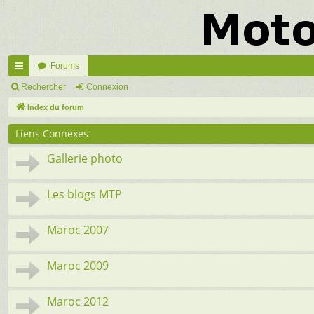
Forums
cc
Rechercher
Connexion
ès
Index du forum
ra
Liens Connexes
pi
Gallerie photo
de
Les blogs MTP
Maroc 2007
Maroc 2009
Maroc 2012