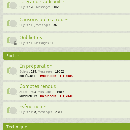
La grande vadrouille
Sujets
:
76
,
Messages
:
1020
Causons boîte à roues
Sujets
:
11
,
Messages
:
340
Oubliettes
Sujets
:
1
,
Messages
:
1
Sorties
En préparation
Sujets
:
525
,
Messages
:
19832
Modérateurs :
rvcoincoin
,
TiTi
,
xl600
Comptes rendus
Sujets
:
493
,
Messages
:
11669
Modérateurs :
rvcoincoin
,
TiTi
,
xl600
Evènements
Sujets
:
158
,
Messages
:
2377
Technique