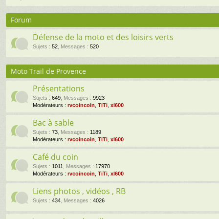
Forum
Défense de la moto et des loisirs verts
Sujets
:
52
,
Messages
:
520
Moto Trail de Provence
Présentations
Sujets
:
649
,
Messages
:
9923
Modérateurs :
rvcoincoin
,
TiTi
,
xl600
Bac à sable
Sujets
:
73
,
Messages
:
1189
Modérateurs :
rvcoincoin
,
TiTi
,
xl600
Café du coin
Sujets
:
1011
,
Messages
:
17970
Modérateurs :
rvcoincoin
,
TiTi
,
xl600
Liens photos , vidéos , RB
Sujets
:
434
,
Messages
:
4026