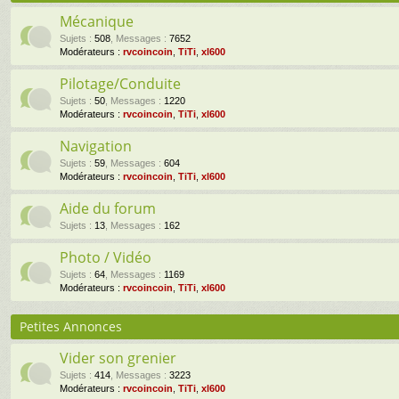
Mécanique
Sujets
:
508
,
Messages
:
7652
Modérateurs :
rvcoincoin
,
TiTi
,
xl600
Pilotage/Conduite
Sujets
:
50
,
Messages
:
1220
Modérateurs :
rvcoincoin
,
TiTi
,
xl600
Navigation
Sujets
:
59
,
Messages
:
604
Modérateurs :
rvcoincoin
,
TiTi
,
xl600
Aide du forum
Sujets
:
13
,
Messages
:
162
Photo / Vidéo
Sujets
:
64
,
Messages
:
1169
Modérateurs :
rvcoincoin
,
TiTi
,
xl600
Petites Annonces
Vider son grenier
Sujets
:
414
,
Messages
:
3223
Modérateurs :
rvcoincoin
,
TiTi
,
xl600