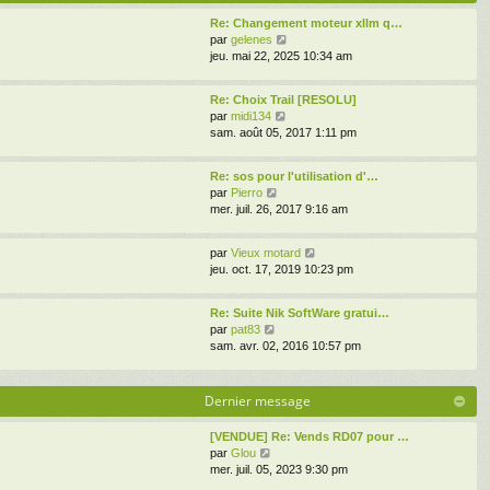
s
e
i
s
d
Re: Changement moteur xllm q…
e
a
V
e
par
gelenes
r
g
o
r
jeu. mai 22, 2025 10:34 am
m
e
i
n
e
r
i
s
Re: Choix Trail [RESOLU]
l
e
s
V
par
midi134
e
r
a
o
sam. août 05, 2017 1:11 pm
d
m
g
i
e
e
e
r
r
s
Re: sos pour l'utilisation d'…
l
n
s
V
par
Pierro
e
i
a
o
mer. juil. 26, 2017 9:16 am
d
e
g
i
e
r
e
r
r
m
V
par
Vieux motard
l
n
e
o
jeu. oct. 17, 2019 10:23 pm
e
i
s
i
d
e
s
r
e
r
Re: Suite Nik SoftWare gratui…
a
l
r
V
m
par
pat83
g
e
n
o
e
sam. avr. 02, 2016 10:57 pm
e
d
i
i
s
e
e
r
s
r
r
l
a
Dernier message
n
m
e
g
i
e
d
e
e
[VENDUE] Re: Vends RD07 pour …
s
e
r
V
par
Glou
s
r
m
o
mer. juil. 05, 2023 9:30 pm
a
n
e
i
g