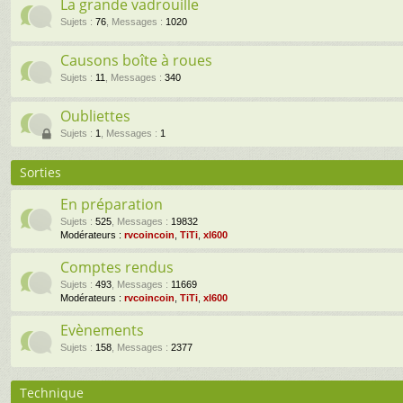
La grande vadrouille
Sujets
:
76
,
Messages
:
1020
Causons boîte à roues
Sujets
:
11
,
Messages
:
340
Oubliettes
Sujets
:
1
,
Messages
:
1
Sorties
En préparation
Sujets
:
525
,
Messages
:
19832
Modérateurs :
rvcoincoin
,
TiTi
,
xl600
Comptes rendus
Sujets
:
493
,
Messages
:
11669
Modérateurs :
rvcoincoin
,
TiTi
,
xl600
Evènements
Sujets
:
158
,
Messages
:
2377
Technique