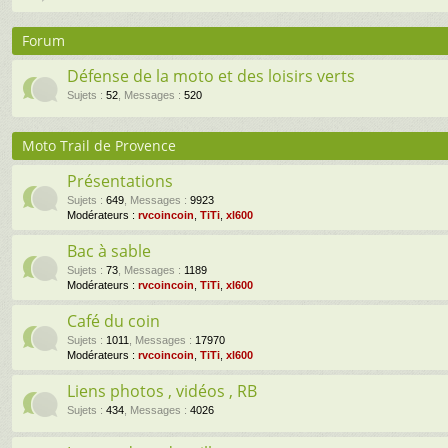
Forum
Défense de la moto et des loisirs verts
Sujets
:
52
,
Messages
:
520
Moto Trail de Provence
Présentations
Sujets
:
649
,
Messages
:
9923
Modérateurs :
rvcoincoin
,
TiTi
,
xl600
Bac à sable
Sujets
:
73
,
Messages
:
1189
Modérateurs :
rvcoincoin
,
TiTi
,
xl600
Café du coin
Sujets
:
1011
,
Messages
:
17970
Modérateurs :
rvcoincoin
,
TiTi
,
xl600
Liens photos , vidéos , RB
Sujets
:
434
,
Messages
:
4026