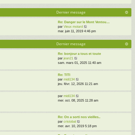
Dernier message
Re: Danger sur le Mont Ventou…
V
par
Vieux motard
o
mar. juin 11, 2019 4:46 pm
i
r
Dernier message
l
e
d
Re: bonjour a tous et toute
V
e
par
jean21
o
r
sam. mars 01, 2025 11:40 am
i
n
r
i
Re: TITI
l
e
V
par
midi134
e
r
o
jeu. févr. 12, 2026 11:21 am
d
m
i
e
e
r
r
s
V
par
midi134
l
n
s
o
mer. oct. 08, 2025 11:28 am
e
i
a
i
d
e
g
r
e
r
e
l
r
m
Re: On a sorti nos vieilles..
e
n
e
V
par
cristobal
d
i
s
o
mer. avr. 10, 2019 5:18 pm
e
e
s
i
r
r
a
r