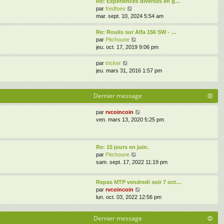
Re: Experiences diverses en g…
n
m
g
l
V
par
fredfoes
i
e
e
e
o
mar. sept. 10, 2024 5:54 am
e
s
d
i
r
s
e
r
Re: Roulis sur Alfa 156 SW - …
m
a
r
l
V
par
Pitchoune
e
g
n
e
o
jeu. oct. 17, 2019 9:06 pm
s
e
i
d
i
s
e
e
r
a
V
par
tricker
r
r
l
g
o
jeu. mars 31, 2016 1:57 pm
m
n
e
e
i
e
i
d
r
s
e
e
l
Dernier message
s
r
r
e
a
m
n
d
V
par
rvcoincoin
g
e
i
e
o
ven. mars 13, 2020 5:25 pm
e
s
e
r
i
s
r
n
r
a
m
i
l
g
e
e
Re: 15 jours en juin.
e
e
s
r
V
par
Pitchoune
d
s
m
o
sam. sept. 17, 2022 11:19 pm
e
a
e
i
r
g
s
r
n
e
Repas MTP vendredi soir 7 oct…
s
l
i
V
par
rvcoincoin
a
e
e
o
lun. oct. 03, 2022 12:56 pm
g
d
r
i
e
e
m
r
r
e
Dernier message
l
n