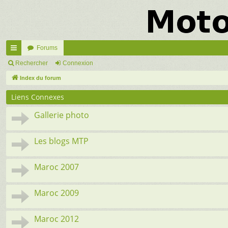
Forums
cc
Rechercher
Connexion
ès
Index du forum
ra
Liens Connexes
pi
Gallerie photo
de
Les blogs MTP
Maroc 2007
Maroc 2009
Maroc 2012