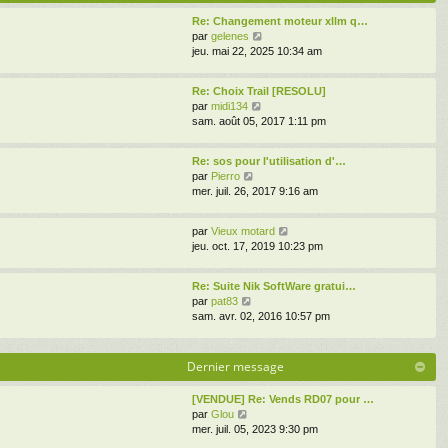
s
e
i
s
d
Re: Changement moteur xllm q…
e
a
V
e
par
gelenes
r
g
o
r
jeu. mai 22, 2025 10:34 am
m
e
i
n
e
r
i
s
Re: Choix Trail [RESOLU]
l
e
s
V
par
midi134
e
r
a
o
sam. août 05, 2017 1:11 pm
d
m
g
i
e
e
e
r
r
s
Re: sos pour l'utilisation d'…
l
n
s
V
par
Pierro
e
i
a
o
mer. juil. 26, 2017 9:16 am
d
e
g
i
e
r
e
r
r
m
V
par
Vieux motard
l
n
e
o
jeu. oct. 17, 2019 10:23 pm
e
i
s
i
d
e
s
r
e
r
Re: Suite Nik SoftWare gratui…
a
l
r
V
m
par
pat83
g
e
n
o
e
sam. avr. 02, 2016 10:57 pm
e
d
i
i
s
e
e
r
s
r
r
l
a
Dernier message
n
m
e
g
i
e
d
e
e
[VENDUE] Re: Vends RD07 pour …
s
e
r
V
par
Glou
s
r
m
o
mer. juil. 05, 2023 9:30 pm
a
n
e
i
g