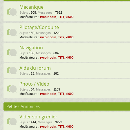
Mécanique
Sujets
:
508
,
Messages
:
7652
Modérateurs :
rvcoincoin
,
TiTi
,
xl600
Pilotage/Conduite
Sujets
:
50
,
Messages
:
1220
Modérateurs :
rvcoincoin
,
TiTi
,
xl600
Navigation
Sujets
:
59
,
Messages
:
604
Modérateurs :
rvcoincoin
,
TiTi
,
xl600
Aide du forum
Sujets
:
13
,
Messages
:
162
Photo / Vidéo
Sujets
:
64
,
Messages
:
1169
Modérateurs :
rvcoincoin
,
TiTi
,
xl600
Petites Annonces
Vider son grenier
Sujets
:
414
,
Messages
:
3223
Modérateurs :
rvcoincoin
,
TiTi
,
xl600