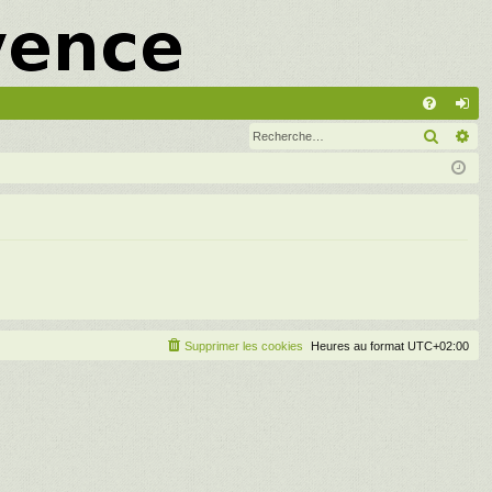
A
Recher
Re
FA
on
Q
ne
xi
on
Supprimer les cookies
Heures au format
UTC+02:00