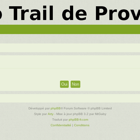
Développé par
phpBB
® Forum Software © phpBB Limited
Style par
Arty
- Mise à jour phpBB 3.2 par MrGaby
Traduit par
phpBB-fr.com
Confidentialité
|
Conditions