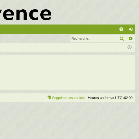
A
Recher
Re
FA
on
Q
ne
xi
on
Supprimer les cookies
Heures au format
UTC+02:00