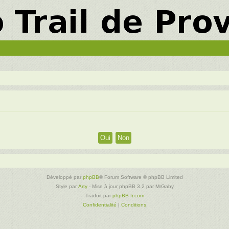
Développé par
phpBB
® Forum Software © phpBB Limited
Style par
Arty
- Mise à jour phpBB 3.2 par MrGaby
Traduit par
phpBB-fr.com
Confidentialité
|
Conditions