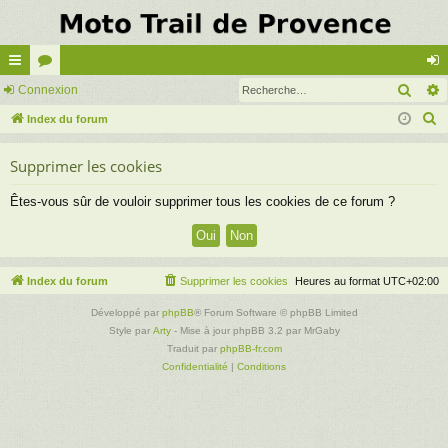
Rech
cc
Connexion
or
on
R
ès
Index du forum
u
ne
e
ra
m
xi
Supprimer les cookies
c
pi
s
on
h
Êtes-vous sûr de vouloir supprimer tous les cookies de ce forum ?
e
de
r
c
h
Index du forum
Supprimer les cookies
Heures au format
UTC+02:00
e
Développé par
phpBB
® Forum Software © phpBB Limited
r
Style par
Arty
- Mise à jour phpBB 3.2 par MrGaby
Traduit par
phpBB-fr.com
Confidentialité
|
Conditions