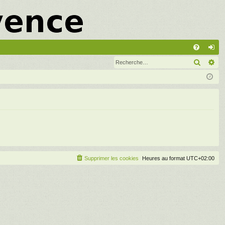
A
Recher
Re
FA
on
Q
ne
xi
on
Supprimer les cookies
Heures au format
UTC+02:00