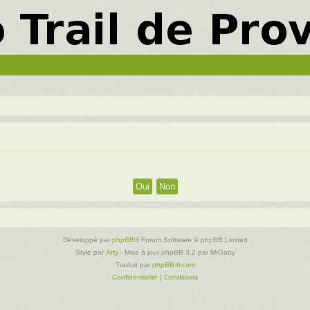
Développé par
phpBB
® Forum Software © phpBB Limited
Style par
Arty
- Mise à jour phpBB 3.2 par MrGaby
Traduit par
phpBB-fr.com
Confidentialité
|
Conditions