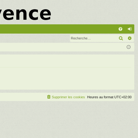
A
Recher
Re
FA
on
Q
ne
xi
on
Supprimer les cookies
Heures au format
UTC+02:00