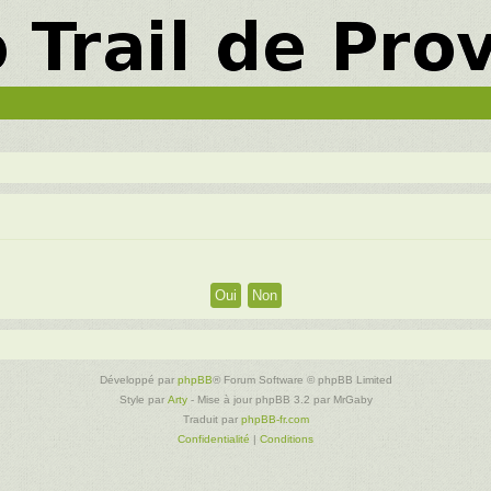
Développé par
phpBB
® Forum Software © phpBB Limited
Style par
Arty
- Mise à jour phpBB 3.2 par MrGaby
Traduit par
phpBB-fr.com
Confidentialité
|
Conditions