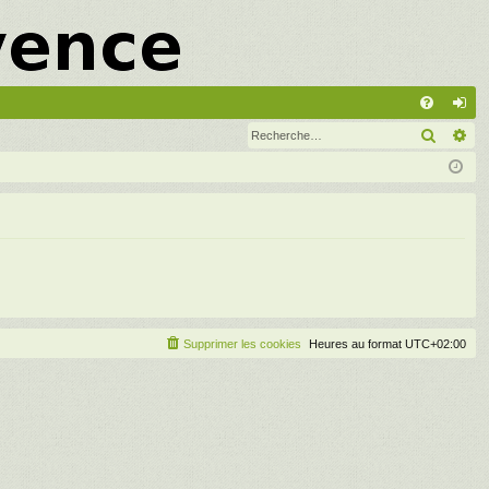
A
Recher
Re
FA
on
Q
ne
xi
on
Supprimer les cookies
Heures au format
UTC+02:00