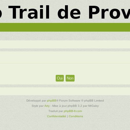
Développé par
phpBB
® Forum Software © phpBB Limited
Style par
Arty
- Mise à jour phpBB 3.2 par MrGaby
Traduit par
phpBB-fr.com
Confidentialité
|
Conditions