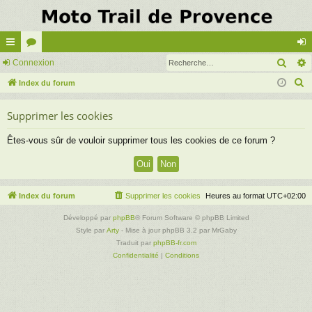
Rech
cc
Connexion
or
on
R
ès
Index du forum
u
ne
e
ra
m
xi
Supprimer les cookies
c
pi
s
on
h
Êtes-vous sûr de vouloir supprimer tous les cookies de ce forum ?
e
de
r
c
h
Index du forum
Supprimer les cookies
Heures au format
UTC+02:00
e
Développé par
phpBB
® Forum Software © phpBB Limited
r
Style par
Arty
- Mise à jour phpBB 3.2 par MrGaby
Traduit par
phpBB-fr.com
Confidentialité
|
Conditions