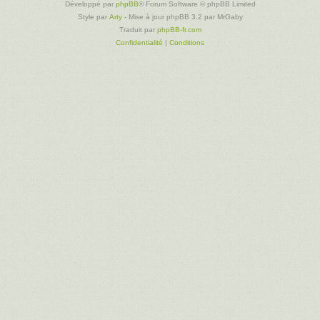
Développé par
phpBB
® Forum Software © phpBB Limited
Style par
Arty
- Mise à jour phpBB 3.2 par MrGaby
Traduit par
phpBB-fr.com
Confidentialité
|
Conditions