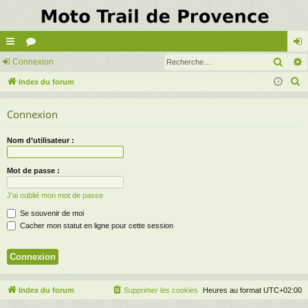
Rech
cc
Connexion
or
on
R
ès
Index du forum
u
ne
e
ra
m
xi
Connexion
c
pi
s
on
h
Nom d’utilisateur :
e
de
r
Mot de passe :
c
h
J’ai oublié mon mot de passe
e
Se souvenir de moi
r
Cacher mon statut en ligne pour cette session
Index du forum
Supprimer les cookies
Heures au format
UTC+02:00