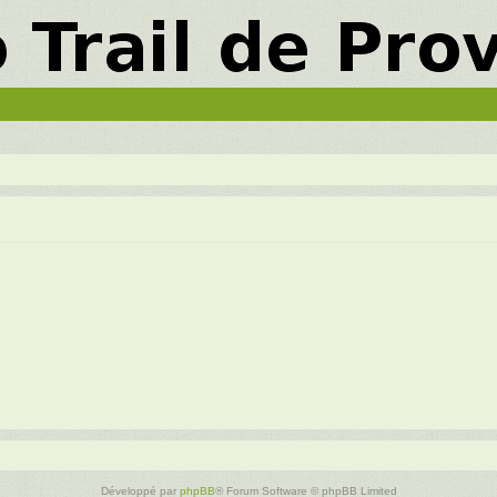
Développé par
phpBB
® Forum Software © phpBB Limited