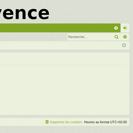
A
Recher
Re
FA
on
Q
ne
xi
on
Supprimer les cookies
Heures au format
UTC+02:00