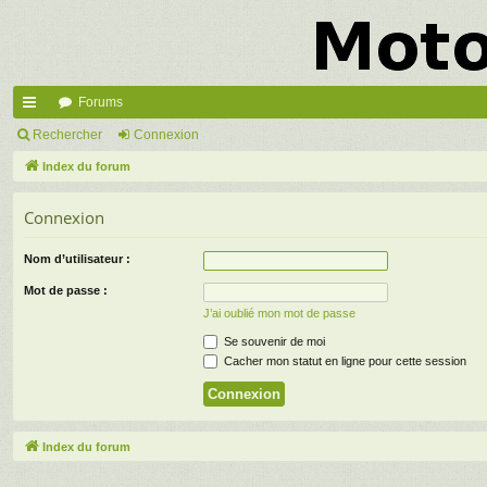
Forums
cc
Rechercher
Connexion
ès
Index du forum
ra
Connexion
pi
Nom d’utilisateur :
de
Mot de passe :
J’ai oublié mon mot de passe
Se souvenir de moi
Cacher mon statut en ligne pour cette session
Index du forum