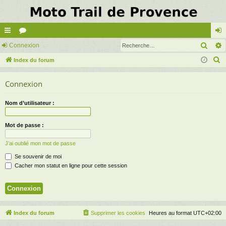
Rech
cc
Connexion
or
on
R
ès
Index du forum
u
ne
e
ra
m
xi
Connexion
c
pi
s
on
h
Nom d’utilisateur :
e
de
r
Mot de passe :
c
h
J’ai oublié mon mot de passe
e
Se souvenir de moi
r
Cacher mon statut en ligne pour cette session
Index du forum
Supprimer les cookies
Heures au format
UTC+02:00