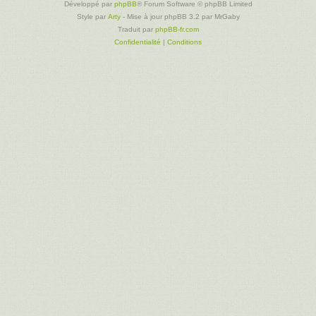
Développé par
phpBB
® Forum Software © phpBB Limited
Style par
Arty
- Mise à jour phpBB 3.2 par MrGaby
Traduit par
phpBB-fr.com
Confidentialité
|
Conditions