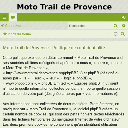
Rech
cc
Connexion
or
on
R
ès
Index du forum
u
ne
e
ra
m
xi
Moto Trail de Provence - Politique de confidentialité
c
pi
s
on
h
Cette politique explique en détail comment « Moto Trail de Provence » et
e
de
ses sociétés affiliées (désignés ci-après par « nous », « notre », « nos »,
r
« Moto Trail de Provence »,
c
« http://www.mototraildeprovence.org/phpBB2 ») et phpBB (désigné ci-
après par « ils », « eux », « leur », « logiciel phpBB »,
h
« www.phpbb.com », « phpBB Limited », « Équipes phpBB ») utilisent
e
n’importe quelle information collectée pendant n’importe quelle session
r
d’utilisation de votre part (désignée ci-après par « vos informations »).
Vos informations sont collectées de deux manières. Premièrement, en
naviguant sur « Moto Trail de Provence », le logiciel phpBB créera un
certain nombre de cookies, qui sont des petits fichiers textes téléchargés
dans les fichiers temporaires du navigateur Internet de votre ordinateur.
Les deux premiers cookies ne contiennent qu’un identifiant utilisateur