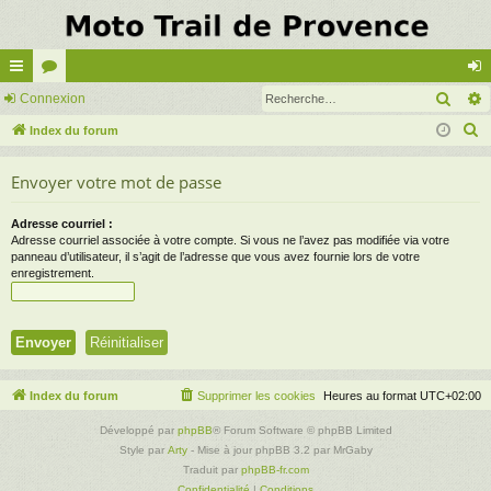
Rech
cc
Connexion
or
on
R
ès
Index du forum
u
ne
e
ra
m
xi
Envoyer votre mot de passe
c
pi
s
on
h
Adresse courriel :
e
de
Adresse courriel associée à votre compte. Si vous ne l’avez pas modifiée via votre
r
panneau d’utilisateur, il s’agit de l’adresse que vous avez fournie lors de votre
enregistrement.
c
h
e
r
Index du forum
Supprimer les cookies
Heures au format
UTC+02:00
Développé par
phpBB
® Forum Software © phpBB Limited
Style par
Arty
- Mise à jour phpBB 3.2 par MrGaby
Traduit par
phpBB-fr.com
Confidentialité
|
Conditions