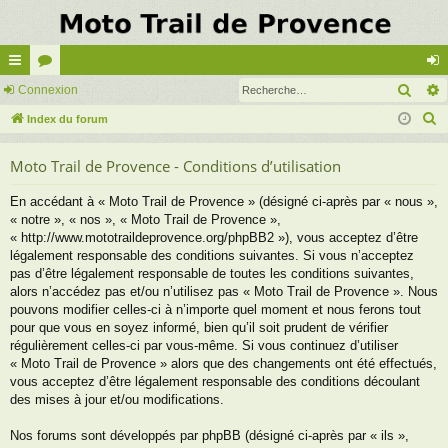
Rech
cc
Connexion
or
on
R
ès
Index du forum
u
ne
e
ra
m
xi
Moto Trail de Provence - Conditions d’utilisation
c
pi
s
on
h
En accédant à « Moto Trail de Provence » (désigné ci-après par « nous »,
e
de
« notre », « nos », « Moto Trail de Provence »,
r
« http://www.mototraildeprovence.org/phpBB2 »), vous acceptez d’être
c
légalement responsable des conditions suivantes. Si vous n’acceptez
pas d’être légalement responsable de toutes les conditions suivantes,
h
alors n’accédez pas et/ou n’utilisez pas « Moto Trail de Provence ». Nous
e
pouvons modifier celles-ci à n’importe quel moment et nous ferons tout
r
pour que vous en soyez informé, bien qu’il soit prudent de vérifier
régulièrement celles-ci par vous-même. Si vous continuez d’utiliser
« Moto Trail de Provence » alors que des changements ont été effectués,
vous acceptez d’être légalement responsable des conditions découlant
des mises à jour et/ou modifications.
Nos forums sont développés par phpBB (désigné ci-après par « ils »,