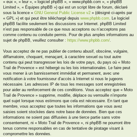
« eux », « leur », « logiciel phpBB », « www.phpbb.com », « phpBB
Limited », « Équipes phpBB ») qui est un script libre de forum, déclaré
sous la licence «
GNU General Public License v2
» (désigné ci-après par
« GPL ») et qui peut être téléchargé depuis
www.phpbb.com
. Le logiciel
phpBB facilite seulement les discussions sur Internet. phpBB Limited
n’est pas responsable de ce que nous acceptons ou n’acceptons pas
comme contenu ou conduite permis. Pour de plus amples informations au
sujet de phpBB, veuillez consulter :
https://www.phpbb.com/
.
Vous acceptez de ne pas publier de contenu abusif, obscène, vulgaire,
diffamatoire, choquant, menaçant, à caractère sexuel ou tout autre
contenu qui peut transgresser les lois de votre pays, du pays où « Moto
Trail de Provence » est hébergé ou les lois internationales. Le faire peut
vous mener à un bannissement immédiat et permanent, avec une
notification à votre fournisseur d’accès à Internet si nous le jugeons
nécessaire. Les adresses IP de tous les messages sont enregistrées
pour aider au renforcement de ces conditions. Vous acceptez que « Moto
Trail de Provence » supprime, modifie, déplace ou verrouille n’importe
quel sujet lorsque nous estimons que cela est nécessaire. En tant que
membre, vous acceptez que toutes les informations que vous avez
saisies soient stockées dans notre base de données. Bien que ces
informations ne soient pas diffusées à une tierce partie sans votre
consentement, ni « Moto Trail de Provence », ni phpBB ne pourront être
tenus comme responsables en cas de tentative de piratage visant à
compromettre les données.