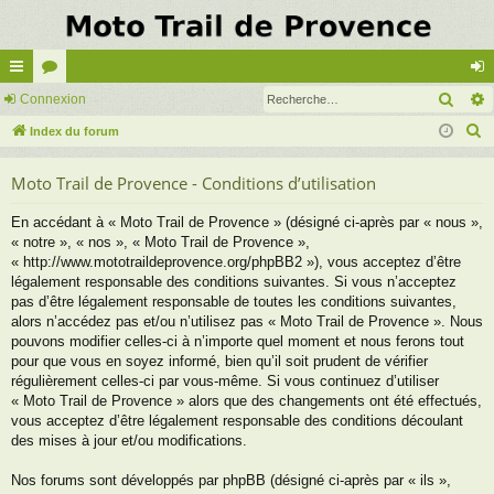
Rech
cc
Connexion
or
on
R
ès
Index du forum
u
ne
e
ra
m
xi
Moto Trail de Provence - Conditions d’utilisation
c
pi
s
on
h
En accédant à « Moto Trail de Provence » (désigné ci-après par « nous »,
e
de
« notre », « nos », « Moto Trail de Provence »,
r
« http://www.mototraildeprovence.org/phpBB2 »), vous acceptez d’être
c
légalement responsable des conditions suivantes. Si vous n’acceptez
pas d’être légalement responsable de toutes les conditions suivantes,
h
alors n’accédez pas et/ou n’utilisez pas « Moto Trail de Provence ». Nous
e
pouvons modifier celles-ci à n’importe quel moment et nous ferons tout
r
pour que vous en soyez informé, bien qu’il soit prudent de vérifier
régulièrement celles-ci par vous-même. Si vous continuez d’utiliser
« Moto Trail de Provence » alors que des changements ont été effectués,
vous acceptez d’être légalement responsable des conditions découlant
des mises à jour et/ou modifications.
Nos forums sont développés par phpBB (désigné ci-après par « ils »,