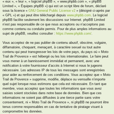
« eux », « leur », « logiciel phpBB », « www.phpbb.com », « phpBB
Limited », « Équipes phpBB ») qui est un script libre de forum, déclaré
sous la licence «
GNU General Public License v2
» (désigné ci-après par
« GPL ») et qui peut être téléchargé depuis
www.phpbb.com
. Le logiciel
phpBB facilite seulement les discussions sur Internet. phpBB Limited
n’est pas responsable de ce que nous acceptons ou n’acceptons pas
comme contenu ou conduite permis. Pour de plus amples informations au
sujet de phpBB, veuillez consulter :
https://www.phpbb.com/
.
Vous acceptez de ne pas publier de contenu abusif, obscène, vulgaire,
diffamatoire, choquant, menaçant, à caractère sexuel ou tout autre
contenu qui peut transgresser les lois de votre pays, du pays où « Moto
Trail de Provence » est hébergé ou les lois internationales. Le faire peut
vous mener à un bannissement immédiat et permanent, avec une
notification à votre fournisseur d’accès à Internet si nous le jugeons
nécessaire. Les adresses IP de tous les messages sont enregistrées
pour aider au renforcement de ces conditions. Vous acceptez que « Moto
Trail de Provence » supprime, modifie, déplace ou verrouille n’importe
quel sujet lorsque nous estimons que cela est nécessaire. En tant que
membre, vous acceptez que toutes les informations que vous avez
saisies soient stockées dans notre base de données. Bien que ces
informations ne soient pas diffusées à une tierce partie sans votre
consentement, ni « Moto Trail de Provence », ni phpBB ne pourront être
tenus comme responsables en cas de tentative de piratage visant à
compromettre les données.