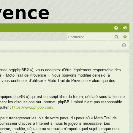
A
Recher
Re
FA
on
Q
ne
xi
on
ovence.org/phpBB2 »), vous acceptez d’être légalement responsable des
as « Moto Trail de Provence ». Nous pouvons modifier celles-ci à
i vous continuez d’utiliser « Moto Trail de Provence » alors que des
uipes phpBB ») qui est un script libre de forum, déclaré sous la licence
ement les discussions sur Internet. phpBB Limited n’est pas responsable
ulter :
https://www.phpbb.com/
.
peut transgresser les lois de votre pays, du pays où « Moto Trail de
ournisseur d’accès à Internet si nous le jugeons nécessaire. Les
ime, modifie, déplace ou verrouille n’importe quel sujet lorsque nous