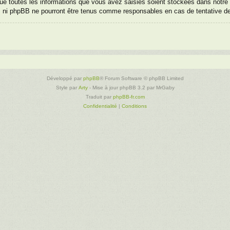
e toutes les informations que vous avez saisies soient stockées dans notre 
», ni phpBB ne pourront être tenus comme responsables en cas de tentative d
Développé par
phpBB
® Forum Software © phpBB Limited
Style par
Arty
- Mise à jour phpBB 3.2 par MrGaby
Traduit par
phpBB-fr.com
Confidentialité
|
Conditions