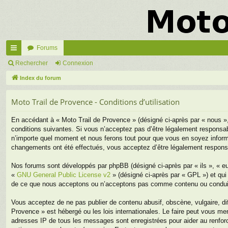
Forums
cc
Rechercher
Connexion
ès
Index du forum
ra
Moto Trail de Provence - Conditions d’utilisation
pi
En accédant à « Moto Trail de Provence » (désigné ci-après par « nous »
de
conditions suivantes. Si vous n’acceptez pas d’être légalement responsab
n’importe quel moment et nous ferons tout pour que vous en soyez informé,
changements ont été effectués, vous acceptez d’être légalement responsa
Nos forums sont développés par phpBB (désigné ci-après par « ils », « eu
«
GNU General Public License v2
» (désigné ci-après par « GPL ») et qui
de ce que nous acceptons ou n’acceptons pas comme contenu ou conduite
Vous acceptez de ne pas publier de contenu abusif, obscène, vulgaire, di
Provence » est hébergé ou les lois internationales. Le faire peut vous m
adresses IP de tous les messages sont enregistrées pour aider au renfor