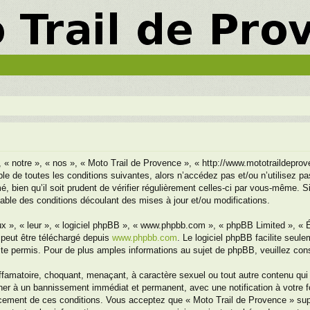
, « notre », « nos », « Moto Trail de Provence », « http://www.mototraildepr
le de toutes les conditions suivantes, alors n’accédez pas et/ou n’utilisez p
 bien qu’il soit prudent de vérifier régulièrement celles-ci par vous-même. S
ble des conditions découlant des mises à jour et/ou modifications.
x », « leur », « logiciel phpBB », « www.phpbb.com », « phpBB Limited », « Éq
 peut être téléchargé depuis
www.phpbb.com
. Le logiciel phpBB facilite seul
 permis. Pour de plus amples informations au sujet de phpBB, veuillez cons
ffamatoire, choquant, menaçant, à caractère sexuel ou tout autre contenu qui 
ener à un bannissement immédiat et permanent, avec une notification à votre f
cement de ces conditions. Vous acceptez que « Moto Trail de Provence » suppr