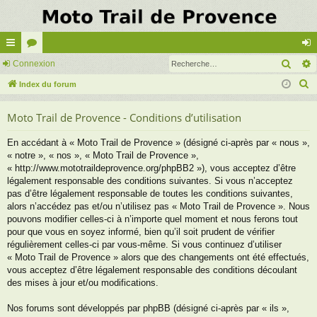
Rech
cc
Connexion
or
on
R
ès
Index du forum
u
ne
e
ra
m
xi
Moto Trail de Provence - Conditions d’utilisation
c
pi
s
on
h
En accédant à « Moto Trail de Provence » (désigné ci-après par « nous »,
e
de
« notre », « nos », « Moto Trail de Provence »,
r
« http://www.mototraildeprovence.org/phpBB2 »), vous acceptez d’être
c
légalement responsable des conditions suivantes. Si vous n’acceptez
pas d’être légalement responsable de toutes les conditions suivantes,
h
alors n’accédez pas et/ou n’utilisez pas « Moto Trail de Provence ». Nous
e
pouvons modifier celles-ci à n’importe quel moment et nous ferons tout
r
pour que vous en soyez informé, bien qu’il soit prudent de vérifier
régulièrement celles-ci par vous-même. Si vous continuez d’utiliser
« Moto Trail de Provence » alors que des changements ont été effectués,
vous acceptez d’être légalement responsable des conditions découlant
des mises à jour et/ou modifications.
Nos forums sont développés par phpBB (désigné ci-après par « ils »,