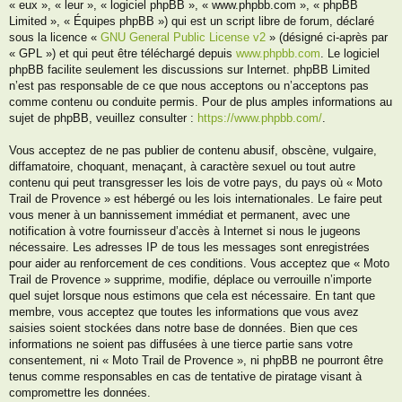
« eux », « leur », « logiciel phpBB », « www.phpbb.com », « phpBB
Limited », « Équipes phpBB ») qui est un script libre de forum, déclaré
sous la licence «
GNU General Public License v2
» (désigné ci-après par
« GPL ») et qui peut être téléchargé depuis
www.phpbb.com
. Le logiciel
phpBB facilite seulement les discussions sur Internet. phpBB Limited
n’est pas responsable de ce que nous acceptons ou n’acceptons pas
comme contenu ou conduite permis. Pour de plus amples informations au
sujet de phpBB, veuillez consulter :
https://www.phpbb.com/
.
Vous acceptez de ne pas publier de contenu abusif, obscène, vulgaire,
diffamatoire, choquant, menaçant, à caractère sexuel ou tout autre
contenu qui peut transgresser les lois de votre pays, du pays où « Moto
Trail de Provence » est hébergé ou les lois internationales. Le faire peut
vous mener à un bannissement immédiat et permanent, avec une
notification à votre fournisseur d’accès à Internet si nous le jugeons
nécessaire. Les adresses IP de tous les messages sont enregistrées
pour aider au renforcement de ces conditions. Vous acceptez que « Moto
Trail de Provence » supprime, modifie, déplace ou verrouille n’importe
quel sujet lorsque nous estimons que cela est nécessaire. En tant que
membre, vous acceptez que toutes les informations que vous avez
saisies soient stockées dans notre base de données. Bien que ces
informations ne soient pas diffusées à une tierce partie sans votre
consentement, ni « Moto Trail de Provence », ni phpBB ne pourront être
tenus comme responsables en cas de tentative de piratage visant à
compromettre les données.