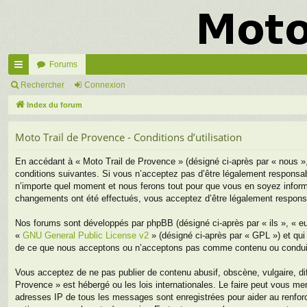
Forums
cc
Rechercher
Connexion
ès
Index du forum
ra
Moto Trail de Provence - Conditions d’utilisation
pi
En accédant à « Moto Trail de Provence » (désigné ci-après par « nous »
de
conditions suivantes. Si vous n’acceptez pas d’être légalement responsab
n’importe quel moment et nous ferons tout pour que vous en soyez informé,
changements ont été effectués, vous acceptez d’être légalement responsa
Nos forums sont développés par phpBB (désigné ci-après par « ils », « eu
«
GNU General Public License v2
» (désigné ci-après par « GPL ») et qui
de ce que nous acceptons ou n’acceptons pas comme contenu ou conduite
Vous acceptez de ne pas publier de contenu abusif, obscène, vulgaire, di
Provence » est hébergé ou les lois internationales. Le faire peut vous m
adresses IP de tous les messages sont enregistrées pour aider au renfor