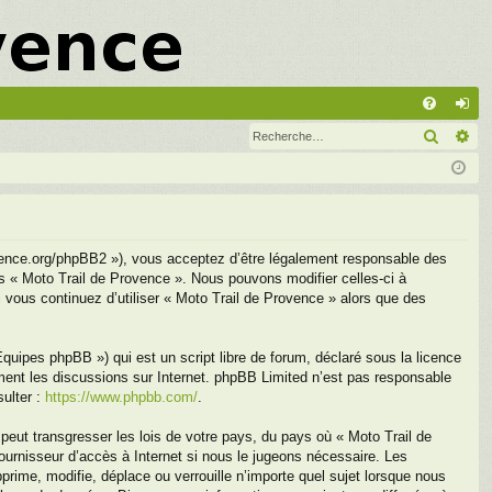
A
Recher
Re
FA
on
Q
ne
xi
on
ovence.org/phpBB2 »), vous acceptez d’être légalement responsable des
as « Moto Trail de Provence ». Nous pouvons modifier celles-ci à
i vous continuez d’utiliser « Moto Trail de Provence » alors que des
uipes phpBB ») qui est un script libre de forum, déclaré sous la licence
ement les discussions sur Internet. phpBB Limited n’est pas responsable
ulter :
https://www.phpbb.com/
.
peut transgresser les lois de votre pays, du pays où « Moto Trail de
ournisseur d’accès à Internet si nous le jugeons nécessaire. Les
ime, modifie, déplace ou verrouille n’importe quel sujet lorsque nous