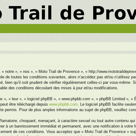
, « notre », « nos », « Moto Trail de Provence », « http://www.mototraildepr
le de toutes les conditions suivantes, alors n’accédez pas et/ou n’utilisez p
 bien qu’il soit prudent de vérifier régulièrement celles-ci par vous-même. S
ble des conditions découlant des mises à jour et/ou modifications.
x », « leur », « logiciel phpBB », « www.phpbb.com », « phpBB Limited », « Éq
 peut être téléchargé depuis
www.phpbb.com
. Le logiciel phpBB facilite seul
 permis. Pour de plus amples informations au sujet de phpBB, veuillez cons
ffamatoire, choquant, menaçant, à caractère sexuel ou tout autre contenu qui 
ener à un bannissement immédiat et permanent, avec une notification à votre f
cement de ces conditions. Vous acceptez que « Moto Trail de Provence » suppr