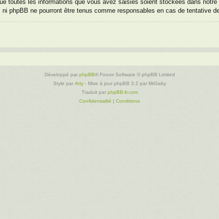
e toutes les informations que vous avez saisies soient stockées dans notre 
», ni phpBB ne pourront être tenus comme responsables en cas de tentative d
Développé par
phpBB
® Forum Software © phpBB Limited
Style par
Arty
- Mise à jour phpBB 3.2 par MrGaby
Traduit par
phpBB-fr.com
Confidentialité
|
Conditions