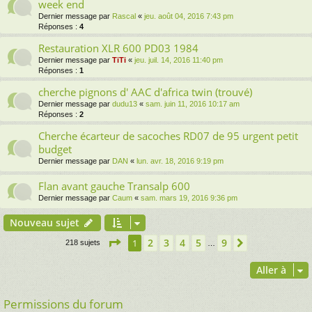
week end
Dernier message par
Rascal
«
jeu. août 04, 2016 7:43 pm
Réponses :
4
Restauration XLR 600 PD03 1984
Dernier message par
TiTi
«
jeu. juil. 14, 2016 11:40 pm
Réponses :
1
cherche pignons d' AAC d'africa twin (trouvé)
Dernier message par
dudu13
«
sam. juin 11, 2016 10:17 am
Réponses :
2
Cherche écarteur de sacoches RD07 de 95 urgent petit
budget
Dernier message par
DAN
«
lun. avr. 18, 2016 9:19 pm
Flan avant gauche Transalp 600
Dernier message par
Caum
«
sam. mars 19, 2016 9:36 pm
Nouveau sujet
Page
1
sur
9
2
3
4
5
9
1
Suivante
218 sujets
…
Aller à
Permissions du forum