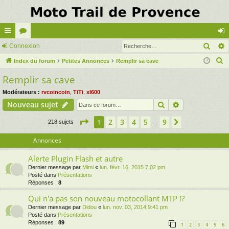
Rech
cc
Connexion
or
on
R
ès
Index du forum
u
Petites Annonces
Remplir sa cave
ne
e
Remplir sa cave
ra
m
xi
c
pi
s
on
Modérateurs :
rvcoincoin
,
TiTi
,
xl600
h
Rechercher
Recherche av
Nouveau sujet
e
de
r
Page
1
sur
9
2
3
4
5
9
1
Suivante
218 sujets
…
c
Annonces
h
e
Alerte Plugin Flash et autre
r
Dernier message par
Mimi
«
lun. févr. 16, 2015 7:02 pm
Posté dans
Présentations
Réponses :
8
Qui n'a pas son nouveau motocollant MTP !?
Dernier message par
Didou
«
lun. nov. 03, 2014 9:41 pm
Posté dans
Présentations
Réponses :
89
1
2
3
4
5
6