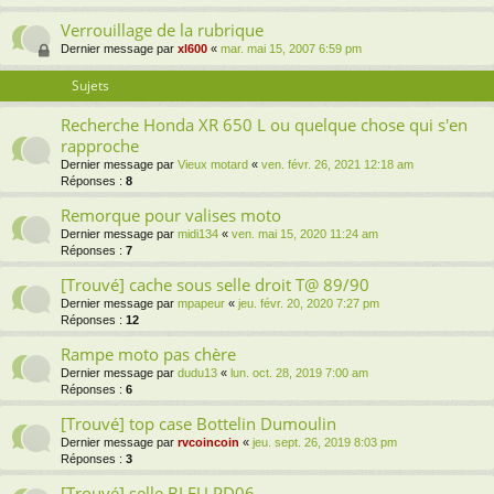
Verrouillage de la rubrique
Dernier message par
xl600
«
mar. mai 15, 2007 6:59 pm
Sujets
Recherche Honda XR 650 L ou quelque chose qui s'en
rapproche
Dernier message par
Vieux motard
«
ven. févr. 26, 2021 12:18 am
Réponses :
8
Remorque pour valises moto
Dernier message par
midi134
«
ven. mai 15, 2020 11:24 am
Réponses :
7
[Trouvé] cache sous selle droit T@ 89/90
Dernier message par
mpapeur
«
jeu. févr. 20, 2020 7:27 pm
Réponses :
12
Rampe moto pas chère
Dernier message par
dudu13
«
lun. oct. 28, 2019 7:00 am
Réponses :
6
[Trouvé] top case Bottelin Dumoulin
Dernier message par
rvcoincoin
«
jeu. sept. 26, 2019 8:03 pm
Réponses :
3
[Trouvé] selle BLEU PD06