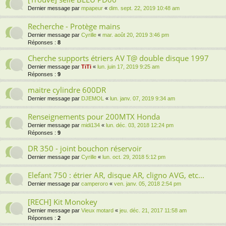
Dernier message par
mpapeur
«
dim. sept. 22, 2019 10:48 am
Recherche - Protège mains
Dernier message par
Cyrille
«
mar. août 20, 2019 3:46 pm
Réponses :
8
Cherche supports étriers AV T@ double disque 1997
Dernier message par
TiTi
«
lun. juin 17, 2019 9:25 am
Réponses :
9
maitre cylindre 600DR
Dernier message par
DJEMOL
«
lun. janv. 07, 2019 9:34 am
Renseignements pour 200MTX Honda
Dernier message par
midi134
«
lun. déc. 03, 2018 12:24 pm
Réponses :
9
DR 350 - joint bouchon réservoir
Dernier message par
Cyrille
«
lun. oct. 29, 2018 5:12 pm
Elefant 750 : étrier AR, disque AR, cligno AVG, etc...
Dernier message par
camperoro
«
ven. janv. 05, 2018 2:54 pm
[RECH] Kit Monokey
Dernier message par
Vieux motard
«
jeu. déc. 21, 2017 11:58 am
Réponses :
2