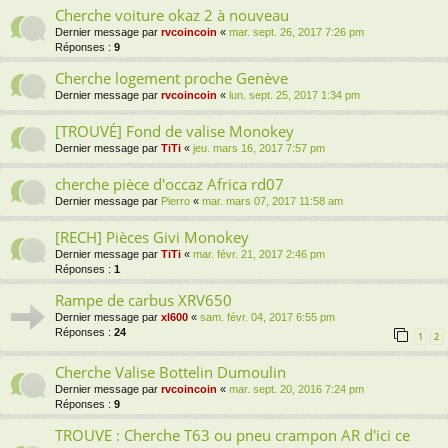
Cherche voiture okaz 2 à nouveau
Dernier message par
rvcoincoin
«
mar. sept. 26, 2017 7:26 pm
Réponses :
9
Cherche logement proche Genève
Dernier message par
rvcoincoin
«
lun. sept. 25, 2017 1:34 pm
[TROUVÉ] Fond de valise Monokey
Dernier message par
TiTi
«
jeu. mars 16, 2017 7:57 pm
cherche pièce d'occaz Africa rd07
Dernier message par
Pierro
«
mar. mars 07, 2017 11:58 am
[RECH] Pièces Givi Monokey
Dernier message par
TiTi
«
mar. févr. 21, 2017 2:46 pm
Réponses :
1
Rampe de carbus XRV650
Dernier message par
xl600
«
sam. févr. 04, 2017 6:55 pm
Réponses :
24
1
2
Cherche Valise Bottelin Dumoulin
Dernier message par
rvcoincoin
«
mar. sept. 20, 2016 7:24 pm
Réponses :
9
TROUVE : Cherche T63 ou pneu crampon AR d'ici ce