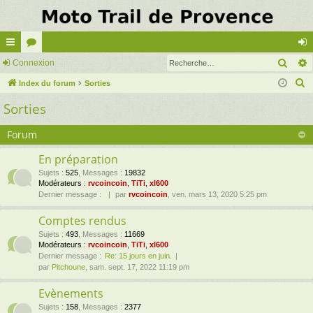
Rech
cc
Connexion
or
on
R
ès
Index du forum
u
Sorties
ne
e
Sorties
ra
m
xi
c
pi
s
on
h
Forum
e
de
En préparation
r
Sujets
:
525
,
Messages
:
19832
c
Modérateurs :
rvcoincoin
,
TiTi
,
xl600
h
Dernier message :
par
rvcoincoin
, ven. mars 13, 2020 5:25 pm
e
Comptes rendus
r
Sujets
:
493
,
Messages
:
11669
Modérateurs :
rvcoincoin
,
TiTi
,
xl600
Dernier message :
Re: 15 jours en juin.
par
Pitchoune
, sam. sept. 17, 2022 11:19 pm
Evènements
Sujets
:
158
,
Messages
:
2377