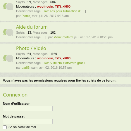
Sujets
:
59
,
Messages
:
604
Modérateurs :
rvcoincoin
,
TiTi
,
xl600
Dernier message :
Re: sos pour l'utilisation d'…
par
Pierro
, mer. juil. 26, 2017 9:16 am
Aide du forum
Sujets
:
13
,
Messages
:
162
Dernier message :
par
Vieux motard
, jeu. oct. 17, 2019 10:23 pm
Photo / Vidéo
Sujets
:
64
,
Messages
:
1169
Modérateurs :
rvcoincoin
,
TiTi
,
xl600
Dernier message :
Re: Suite Nik SoftWare gratui…
par
pat83
, sam. avr. 02, 2016 10:57 pm
Vous n’avez pas les permissions requises pour lire les sujets de ce forum.
Connexion
Nom d’utilisateur :
Mot de passe :
Se souvenir de moi