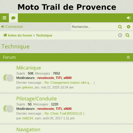
Rech
cc
Connexion
or
on
R
ès
Index du forum
u
Technique
ne
e
Technique
ra
m
xi
c
pi
s
on
h
Forum
e
de
Mécanique
r
Sujets
:
508
,
Messages
:
7652
c
Modérateurs :
rvcoincoin
,
TiTi
,
xl600
h
Dernier message :
Re: Changement moteur xllm q…
par
gelenes
, jeu. mai 22, 2025 10:34 am
e
r
Pilotage/Conduite
Sujets
:
50
,
Messages
:
1220
Modérateurs :
rvcoincoin
,
TiTi
,
xl600
Dernier message :
Re: Choix Trail [RESOLU]
par
midi134
, sam. août 05, 2017 1:11 pm
Navigation