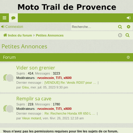
Rech
cc
Connexion
or
on
R
ès
Index du forum
u
Petites Annonces
ne
e
Petites Annonces
ra
m
xi
c
pi
s
on
h
Forum
e
de
Vider son grenier
r
Sujets
:
414
,
Messages
:
3223
c
Modérateurs :
rvcoincoin
,
TiTi
,
xl600
h
Dernier message :
[VENDUE] Re: Vends RD07 pour …
par
Glou
, mer. juil. 05, 2023 9:30 pm
e
r
Remplir sa cave
Sujets
:
219
,
Messages
:
1780
Modérateurs :
rvcoincoin
,
TiTi
,
xl600
Dernier message :
Re: Recherche Honda XR 650 L …
par
Vieux motard
, ven. févr. 26, 2021 12:18 am
Vous n’avez pas les permissions requises pour lire les sujets de ce forum.