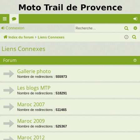
Rech
cc
Connexion
or
on
R
ès
Index du forum
u
Liens Connexes
ne
e
Liens Connexes
ra
m
xi
c
pi
s
on
h
Forum
e
de
Gallerie photo
r
Nombre de redirections :
555973
c
h
Les blogs MTP
e
Nombre de redirections :
518291
r
Maroc 2007
Nombre de redirections :
511465
Maroc 2009
Nombre de redirections :
525367
Maroc 2012