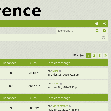
A
Recher
Re
FA
on
Q
ne
xi
on
2
3
1
S
52 sujets
Réponses
Vues
Dernier message
par
Mimi
8
481874
lun. févr. 16, 2015 7:02 pm
par
Didou
89
2685714
lun. nov. 03, 2014 9:41 pm
Réponses
Vues
Dernier message
par
Vieux motard
3
84532
mar. juin 11, 2019 4:46 pm