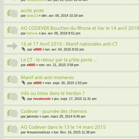
accés piste
par
dudu13
» dim. avr. 06, 2014 10:18 am
AG CODEVER Bouches-du-Rhone et Var le 14 avril 201
par
ktmvox
» jeu. avr. 05, 2018 8:51 pm
16 et 17 Avril 2016 : Manif nationales anti-CT
par
xl600
» lun. avr. 04, 2016 8:02 pm
Le CT : le retour par la p'tite porte ...
par
xl600
» mer. oct. 21, 2015 3:58 pm
Manif anti-anti-memeres
par
xl600
» mer. sept. 30, 2015 1:53 pm
Info ou Intox dans le Verdon ?
par
rvcoincoin
» jeu. sept. 17, 2015 11:31 am
Codever - Journée des chemins
par
jakmoto
» sam. mars 29, 2014 9:49 am
AG Codever dans le 13 le 14 mars 2015
par
4rouesmotrices
» lun. févr. 16, 2015 11:38 pm