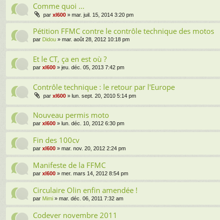
Comme quoi ...
par
xl600
» mar. juil. 15, 2014 3:20 pm
Pétition FFMC contre le contrôle technique des motos
par
Didou
» mar. août 28, 2012 10:18 pm
Et le CT, ça en est où ?
par
xl600
» jeu. déc. 05, 2013 7:42 pm
Contrôle technique : le retour par l'Europe
par
xl600
» lun. sept. 20, 2010 5:14 pm
Nouveau permis moto
par
xl600
» lun. déc. 10, 2012 6:30 pm
Fin des 100cv
par
xl600
» mar. nov. 20, 2012 2:24 pm
Manifeste de la FFMC
par
xl600
» mer. mars 14, 2012 8:54 pm
Circulaire Olin enfin amendée !
par
Mimi
» mar. déc. 06, 2011 7:32 am
Codever novembre 2011