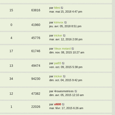
par
Mimi
15
63816
mar. mai 15, 2018 4:47 pm
par
ktmvox
0
41960
jeu. avr. 05, 2018 8:51 pm
par
tricker
4
45776
mar. avr. 12, 2016 2:00 pm
par
Vieux motard
17
61746
dim. nov. 08, 2015 10:27 am
par
pat83
13
49474
ven. oct. 09, 2015 5:38 pm
par
tricker
34
94230
dim. oct. 04, 2015 9:42 pm
par
4rouesmotrices
12
47382
dim. avr. 05, 2015 12:10 am
par
xl600
1
22026
mar. févr. 17, 2015 6:26 am