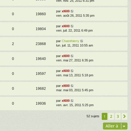
ven. nov. 25, 2011 6:31 pm
par
xl600
0
19860
ven. août 26, 2011 5:35 pm
par
xl600
0
19804
ven. juil. 22, 2011 6:49 pm
par
Chatothierry
2
23868
lun. juil. 11, 2011 10:55 am
par
xl600
0
19640
ven. mai 27, 2011 6:35 pm
par
xl600
0
19597
ven. mai 13, 2011 5:18 pm
par
xl600
0
19682
mar. mai 03, 2011 5:45 pm
par
xl600
0
19936
ven. avr. 15, 2011 5:25 pm
2
3
1
S
52 sujets
Aller à