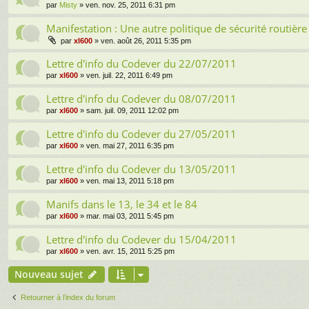
par
Misty
» ven. nov. 25, 2011 6:31 pm
Manifestation : Une autre politique de sécurité routière
par
xl600
» ven. août 26, 2011 5:35 pm
Lettre d'info du Codever du 22/07/2011
par
xl600
» ven. juil. 22, 2011 6:49 pm
Lettre d'info du Codever du 08/07/2011
par
xl600
» sam. juil. 09, 2011 12:02 pm
Lettre d'info du Codever du 27/05/2011
par
xl600
» ven. mai 27, 2011 6:35 pm
Lettre d'info du Codever du 13/05/2011
par
xl600
» ven. mai 13, 2011 5:18 pm
Manifs dans le 13, le 34 et le 84
par
xl600
» mar. mai 03, 2011 5:45 pm
Lettre d'info du Codever du 15/04/2011
par
xl600
» ven. avr. 15, 2011 5:25 pm
Nouveau sujet
Retourner à l’index du forum