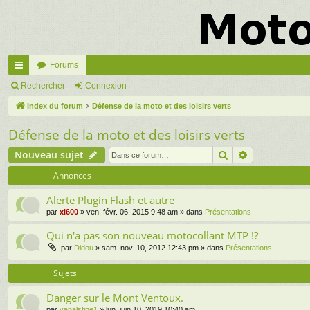
Forums
cc
Rechercher
Connexion
ès
Index du forum
Défense de la moto et des loisirs verts
ra
Défense de la moto et des loisirs verts
pi
Rechercher
Recherche a
Nouveau sujet
de
Annonces
Alerte Plugin Flash et autre
par
xl600
» ven. févr. 06, 2015 9:48 am » dans
Présentations
Qui n'a pas son nouveau motocollant MTP !?
par
Didou
» sam. nov. 10, 2012 12:43 pm » dans
Présentations
Sujets
Danger sur le Mont Ventoux.
par
vanalstine1
» lun. juin 10, 2019 10:40 am