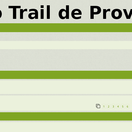
vancée
1
2
3
4
5
6