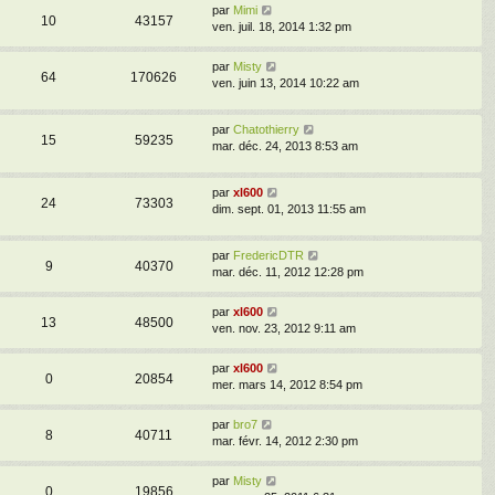
par
Mimi
10
43157
ven. juil. 18, 2014 1:32 pm
par
Misty
64
170626
ven. juin 13, 2014 10:22 am
par
Chatothierry
15
59235
mar. déc. 24, 2013 8:53 am
par
xl600
24
73303
dim. sept. 01, 2013 11:55 am
par
FredericDTR
9
40370
mar. déc. 11, 2012 12:28 pm
par
xl600
13
48500
ven. nov. 23, 2012 9:11 am
par
xl600
0
20854
mer. mars 14, 2012 8:54 pm
par
bro7
8
40711
mar. févr. 14, 2012 2:30 pm
par
Misty
0
19856