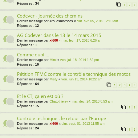
Réponses :
34
1
2
3
Codever - Journée des chemins
Dernier message par
4rouesmotrices
«
dim. avr. 05, 2015 12:10 am
Réponses :
12
AG Codever dans le 13 le 14 mars 2015
Dernier message par
xl600
«
mar. févr. 17, 2015 6:26 am
Réponses :
1
Comme quoi ...
Dernier message par
Mimi
«
ven. juil. 18, 2014 1:32 pm
Réponses :
10
Pétition FFMC contre le contrôle technique des motos
Dernier message par
Misty
«
ven. juin 13, 2014 10:22 am
Réponses :
64
1
2
3
4
5
Et le CT, ça en est où ?
Dernier message par
Chatothierry
«
mar. déc. 24, 2013 8:53 am
Réponses :
15
1
2
Contrôle technique : le retour par l'Europe
Dernier message par
xl600
«
dim. sept. 01, 2013 11:55 am
Réponses :
24
1
2