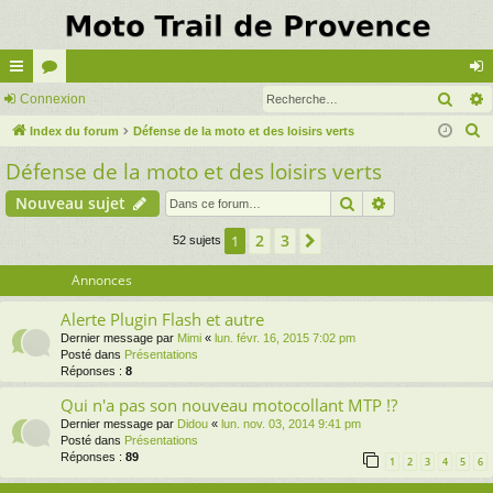
Rech
cc
Connexion
or
on
R
ès
Index du forum
u
Défense de la moto et des loisirs verts
ne
e
Défense de la moto et des loisirs verts
ra
m
xi
c
pi
s
on
Rechercher
Recherche av
Nouveau sujet
h
e
de
2
3
1
Suivante
52 sujets
r
c
Annonces
h
Alerte Plugin Flash et autre
e
Dernier message par
Mimi
«
lun. févr. 16, 2015 7:02 pm
r
Posté dans
Présentations
Réponses :
8
Qui n'a pas son nouveau motocollant MTP !?
Dernier message par
Didou
«
lun. nov. 03, 2014 9:41 pm
Posté dans
Présentations
Réponses :
89
1
2
3
4
5
6