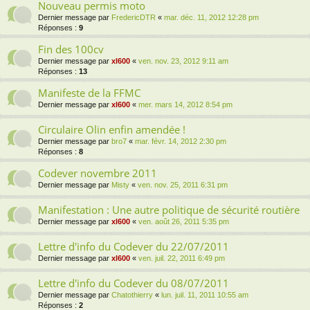
Nouveau permis moto
Dernier message par
FredericDTR
«
mar. déc. 11, 2012 12:28 pm
Réponses :
9
Fin des 100cv
Dernier message par
xl600
«
ven. nov. 23, 2012 9:11 am
Réponses :
13
Manifeste de la FFMC
Dernier message par
xl600
«
mer. mars 14, 2012 8:54 pm
Circulaire Olin enfin amendée !
Dernier message par
bro7
«
mar. févr. 14, 2012 2:30 pm
Réponses :
8
Codever novembre 2011
Dernier message par
Misty
«
ven. nov. 25, 2011 6:31 pm
Manifestation : Une autre politique de sécurité routière
Dernier message par
xl600
«
ven. août 26, 2011 5:35 pm
Lettre d'info du Codever du 22/07/2011
Dernier message par
xl600
«
ven. juil. 22, 2011 6:49 pm
Lettre d'info du Codever du 08/07/2011
Dernier message par
Chatothierry
«
lun. juil. 11, 2011 10:55 am
Réponses :
2