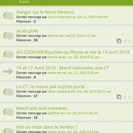
Sujets
Danger sur le Mont Ventoux.
Dernier message par
Vieux motard
«
mar. juin 11, 2019 4:46 pm
Réponses :
3
accés piste
Dernier message par
Mimi
«
mar. mai 15, 2018 4:47 pm
Réponses :
15
1
2
AG CODEVER Bouches-du-Rhone et Var le 14 avril 2018
Dernier message par
ktmvox
«
jeu. avr. 05, 2018 8:51 pm
16 et 17 Avril 2016 : Manif nationales anti-CT
Dernier message par
tricker
«
mar. avr. 12, 2016 2:00 pm
Réponses :
4
Le CT : le retour par la p'tite porte ...
Dernier message par
Vieux motard
«
dim. nov. 08, 2015 10:27 am
Réponses :
17
1
2
Manif anti-anti-memeres
Dernier message par
pat83
«
ven. oct. 09, 2015 5:38 pm
Réponses :
13
Info ou Intox dans le Verdon ?
Dernier message par
tricker
«
dim. oct. 04, 2015 9:42 pm